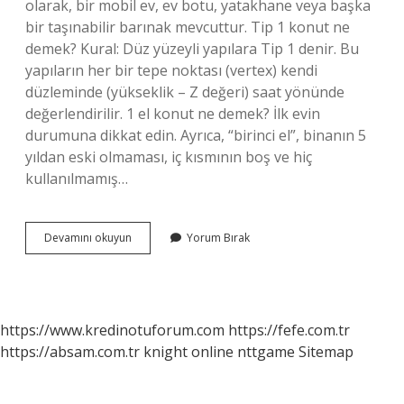
olarak, bir mobil ev, ev botu, yatakhane veya başka
bir taşınabilir barınak mevcuttur. Tip 1 konut ne
demek? Kural: Düz yüzeyli yapılara Tip 1 denir. Bu
yapıların her bir tepe noktası (vertex) kendi
düzleminde (yükseklik – Z değeri) saat yönünde
değerlendirilir. 1 el konut ne demek? İlk evin
durumuna dikkat edin. Ayrıca, “birinci el”, binanın 5
yıldan eski olmaması, iç kısmının boş ve hiç
kullanılmamış…
1
Devamını okuyun
Yorum Bırak
Konut
Nedir
https://www.kredinotuforum.com
https://fefe.com.tr
https://absam.com.tr
knight online
nttgame
Sitemap