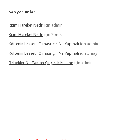
Son yorumlar
Ritim Hareket Nedir
için
admin
Ritim Hareket Nedir
için
Yörük
Köftenin Lezzetli Olması Için Ne Yapmalı
için
admin
Köftenin Lezzetli Olması Için Ne Yapmalı
için
Umay
Bebekler Ne Zaman Çıngırak Kullanır
için
admin
 giriş
vdcasino giriş
https://www.betexper.xyz/