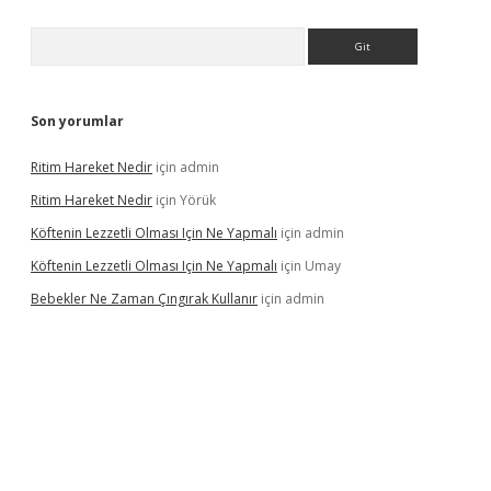
Arama
Son yorumlar
Ritim Hareket Nedir
için
admin
Ritim Hareket Nedir
için
Yörük
Köftenin Lezzetli Olması Için Ne Yapmalı
için
admin
Köftenin Lezzetli Olması Için Ne Yapmalı
için
Umay
Bebekler Ne Zaman Çıngırak Kullanır
için
admin
 giriş
vdcasino giriş
https://www.betexper.xyz/