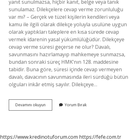
yanıt sunulmazsa, hiçbir kanıt, belge veya tanık
sunulamaz. Dilekçelere cevap verme zorunluluğu
var mı? – Gerçek ve tüzel kişilerin kendileri veya
kamu ile ilgili olarak dilekçe yoluyla usulüne uygun
olarak yaptıkları taleplere en kısa sürede cevap
vermek idarenin yasal yükümlülüğüdür. Dilekçeye
cevap verme süresi geçerse ne olur? Davalı,
savunmasını hazırlamayıp mahkemeye sunmazsa,
bundan sonraki süreç HMK’nın 128. maddesine
tabidir. Buna göre, süresi içinde cevap vermeyen
davalı, davacının savunmasında ileri sürdüğü bütün
olguları inkâr etmiş sayılır. Dilekçeye…
Dilekçeye
Devamını okuyun
Yorum Bırak
Cevap
Verilmezse
Ne
Olur
https://www.kredinotuforum.com
https://fefe.com.tr