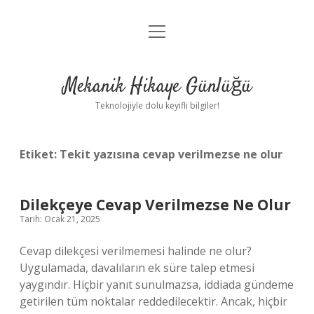
menüyü
Anasayfa
aç
Gizlilik Politikası
Mekanik Hikaye Günlüğü
Yasal Uyarı
Teknolojiyle dolu keyifli bilgiler!
Hakkımızda
Etiket:
Tekit yazısına cevap verilmezse ne olur
Dilekçeye Cevap Verilmezse Ne Olur
Tarih: Ocak 21, 2025
Cevap dilekçesi verilmemesi halinde ne olur?
Uygulamada, davalıların ek süre talep etmesi
yaygındır. Hiçbir yanıt sunulmazsa, iddiada gündeme
getirilen tüm noktalar reddedilecektir. Ancak, hiçbir