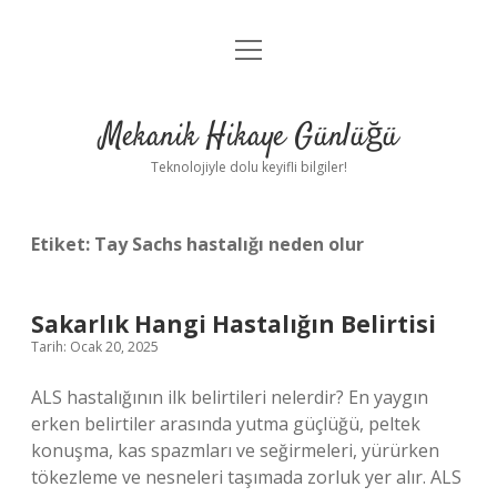
menüyü
Anasayfa
aç
Gizlilik Politikası
Mekanik Hikaye Günlüğü
Yasal Uyarı
Teknolojiyle dolu keyifli bilgiler!
Hakkımızda
Etiket:
Tay Sachs hastalığı neden olur
Sakarlık Hangi Hastalığın Belirtisi
Tarih: Ocak 20, 2025
ALS hastalığının ilk belirtileri nelerdir? En yaygın
erken belirtiler arasında yutma güçlüğü, peltek
konuşma, kas spazmları ve seğirmeleri, yürürken
tökezleme ve nesneleri taşımada zorluk yer alır. ALS