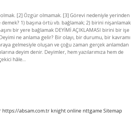
i olmak. [2] Özgür olmamak. [3] Görevi nedeniyle yerinden
demek? 1) başına örtü vb. bağlamak; 2) birini nişanlamak
Başını bir yere bağlamak DEYİMİ AÇIKLAMASI birini bir işe
Deyimi ne anlama gelir? Bir olayı, bir durumu, bir kavramı
ir araya gelmesiyle oluşan ve çoğu zaman gerçek anlamdan
arına deyim denir. Deyimler, hem yazılarımıza hem de
çekici hâle…
r
https://absam.com.tr
knight online
nttgame
Sitemap