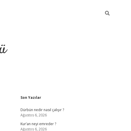
ü
Sidebar
Son Yazılar
ilbet
vdcasino yeni giriş
vdc
Dürbün nedir nasıl çalışır ?
Ağustos 6, 2026
Kur’an neyi emreder ?
Ağustos 6, 2026