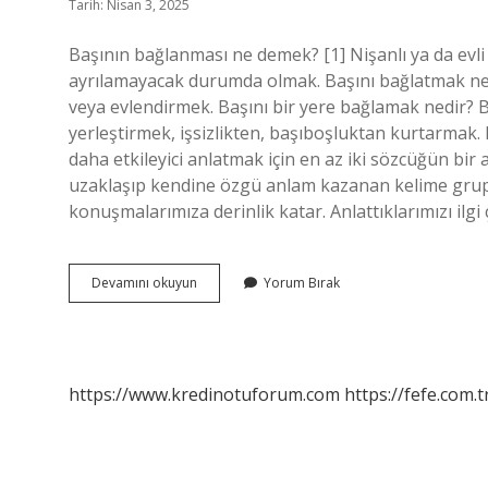
Tarih: Nisan 3, 2025
Başının bağlanması ne demek? [1] Nişanlı ya da evl
ayrılamayacak durumda olmak. Başını bağlatmak ne 
veya evlendirmek. Başını bir yere bağlamak nedir? 
yerleştirmek, işsizlikten, başıboşluktan kurtarmak. 
daha etkileyici anlatmak için en az iki sözcüğün b
uzaklaşıp kendine özgü anlam kazanan kelime grupl
konuşmalarımıza derinlik katar. Anlattıklarımızı ilgi 
Başını
Devamını okuyun
Yorum Bırak
Bağlamak
Ne
Anlama
Gelir
https://www.kredinotuforum.com
https://fefe.com.t