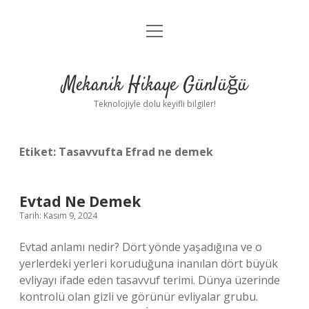
menüyü
Anasayfa
aç
Gizlilik Politikası
Mekanik Hikaye Günlüğü
Yasal Uyarı
Teknolojiyle dolu keyifli bilgiler!
Hakkımızda
Etiket:
Tasavvufta Efrad ne demek
Evtad Ne Demek
Tarih: Kasım 9, 2024
Evtad anlamı nedir? Dört yönde yaşadığına ve o
yerlerdeki yerleri koruduğuna inanılan dört büyük
evliyayı ifade eden tasavvuf terimi. Dünya üzerinde
kontrolü olan gizli ve görünür evliyalar grubu.