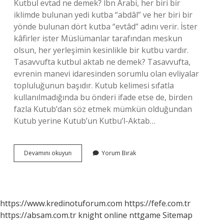
Kutbul evtad ne demek? İbn Arabi, her biri bir
iklimde bulunan yedi kutba “abdâl” ve her biri bir
yönde bulunan dört kutba “evtâd” adını verir. İster
kâfirler ister Müslümanlar tarafından meskun
olsun, her yerleşimin kesinlikle bir kutbu vardır.
Tasavvufta kutbul aktab ne demek? Tasavvufta,
evrenin manevi idaresinden sorumlu olan evliyalar
topluluğunun başıdır. Kutub kelimesi sıfatla
kullanılmadığında bu önderi ifade etse de, birden
fazla Kutub’dan söz etmek mümkün olduğundan
Kutub yerine Kutub’un Kutbu’l-Aktab…
Evtad
Devamını okuyun
Yorum Bırak
Ne
Demek
https://www.kredinotuforum.com
https://fefe.com.tr
https://absam.com.tr
knight online
nttgame
Sitemap