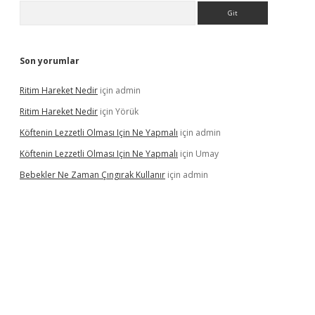
Arama
Son yorumlar
Ritim Hareket Nedir
için
admin
Ritim Hareket Nedir
için
Yörük
Köftenin Lezzetli Olması Için Ne Yapmalı
için
admin
Köftenin Lezzetli Olması Için Ne Yapmalı
için
Umay
Bebekler Ne Zaman Çıngırak Kullanır
için
admin
i giriş
vdcasino giriş
https://www.betexper.xyz/