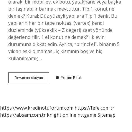
olarak, bir mobil ev, ev botu, yatakhane veya başka
bir taşınabilir barınak mevcuttur. Tip 1 konut ne
demek? Kural: Düz yüzeyli yapılara Tip 1 denir. Bu
yapıların her bir tepe noktası (vertex) kendi
düzleminde (yükseklik – Z değeri) saat yönünde
değerlendirilir. 1 el konut ne demek? İlk evin
durumuna dikkat edin. Ayrıca, “birinci el”, binanın 5
yıldan eski olmaması, iç kısmının boş ve hiç
kullanılmamış…
1
Devamını okuyun
Yorum Bırak
Konut
Nedir
https://www.kredinotuforum.com
https://fefe.com.tr
https://absam.com.tr
knight online
nttgame
Sitemap