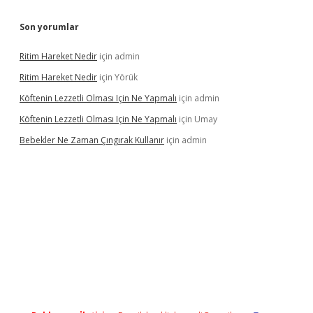
Son yorumlar
Ritim Hareket Nedir
için
admin
Ritim Hareket Nedir
için
Yörük
Köftenin Lezzetli Olması Için Ne Yapmalı
için
admin
Köftenin Lezzetli Olması Için Ne Yapmalı
için
Umay
Bebekler Ne Zaman Çıngırak Kullanır
için
admin
ni giriş
vdcasino giriş
https://www.betexper.xyz/