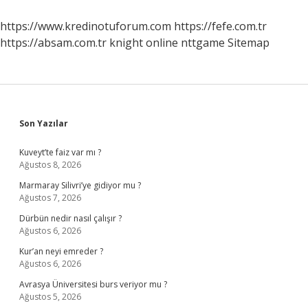
Doktora
Gidilir
https://www.kredinotuforum.com
https://fefe.com.tr
https://absam.com.tr
knight online
nttgame
Sitemap
Sidebar
Son Yazılar
Kuveyt’te faiz var mı ?
Ağustos 8, 2026
Marmaray Silivri’ye gidiyor mu ?
Ağustos 7, 2026
Dürbün nedir nasıl çalışır ?
Ağustos 6, 2026
Kur’an neyi emreder ?
Ağustos 6, 2026
Avrasya Üniversitesi burs veriyor mu ?
Ağustos 5, 2026