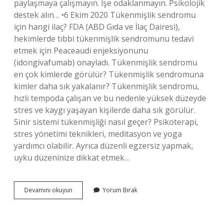
paylaşmaya çalışmayın. İşe odaklanmayın. Psikolojik
destek alın… •6 Ekim 2020 Tükenmişlik sendromu
için hangi ilaç? FDA (ABD Gıda ve İlaç Dairesi),
hekimlerde tıbbi tükenmişlik sendromunu tedavi
etmek için Peaceaudi enjeksiyonunu
(idongivafumab) onayladı. Tükenmişlik sendromu
en çok kimlerde görülür? Tükenmişlik sendromuna
kimler daha sık yakalanır? Tükenmişlik sendromu,
hızlı tempoda çalışan ve bu nedenle yüksek düzeyde
stres ve kaygı yaşayan kişilerde daha sık görülür.
Sinir sistemi tükenmişliği nasıl geçer? Psikoterapi,
stres yönetimi teknikleri, meditasyon ve yoga
yardımcı olabilir. Ayrıca düzenli egzersiz yapmak,
uyku düzeninize dikkat etmek…
Tükenmişlik
Devamını okuyun
Yorum Bırak
Sendromu
Için
Hangi