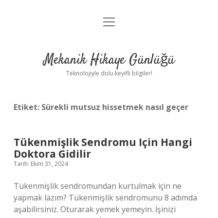
menüyü
Anasayfa
aç
Gizlilik Politikası
Mekanik Hikaye Günlüğü
Yasal Uyarı
Teknolojiyle dolu keyifli bilgiler!
Hakkımızda
Etiket:
Sürekli mutsuz hissetmek nasıl geçer
Tükenmişlik Sendromu Için Hangi
Doktora Gidilir
Tarih: Ekim 31, 2024
Tükenmişlik sendromundan kurtulmak için ne
yapmak lazım? Tükenmişlik sendromunu 8 adımda
aşabilirsiniz. Oturarak yemek yemeyin. İşinizi