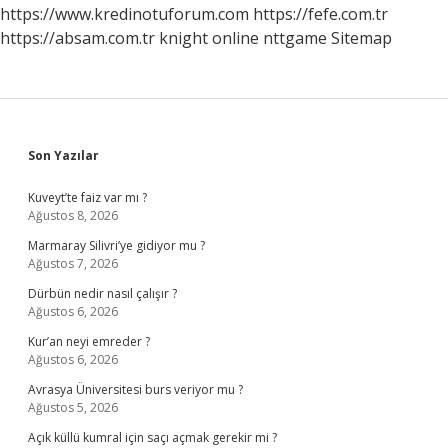
https://www.kredinotuforum.com
https://fefe.com.tr
https://absam.com.tr
knight online
nttgame
Sitemap
Sidebar
Son Yazılar
Kuveyt’te faiz var mı ?
Ağustos 8, 2026
Marmaray Silivri’ye gidiyor mu ?
Ağustos 7, 2026
Dürbün nedir nasıl çalışır ?
Ağustos 6, 2026
Kur’an neyi emreder ?
Ağustos 6, 2026
Avrasya Üniversitesi burs veriyor mu ?
Ağustos 5, 2026
Açık küllü kumral için saçı açmak gerekir mi ?