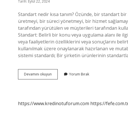
Tarih: Eylül 22, 2024
Standart nedir kısa tanım? Özünde, bir standart bir
üretmeyi, bir süreci yönetmeyi, bir hizmet sağlamay
tarafından yürütülen ve müşterileri tarafından kullan
Standart: Belirli bir konu veya uygulama alanı ile il
veya faaliyetlerin özelliklerini veya sonuçlarını beli
kullanılmak üzere onaylanarak hazırlanan ve mutabak
sistemi standardı; Bir şirketin ürünlerinin standar
Zorunlu
Devamını okuyun
Yorum Bırak
Standart
Ne
Demek
https://www.kredinotuforum.com
https://fefe.com.t