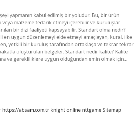
 şeyi yapmanın kabul edilmiş bir yoludur. Bu, bir ürün
ı veya malzeme tedarik etmeyi içerebilir ve kuruluşlar
ılan bir dizi faaliyeti kapsayabilir. Standart olma nedir?
gili en uygun düzenlemeyi elde etmeyi amaçlayan, kural, ilke
rten, yetkili bir kuruluş tarafından ortaklaşa ve tekrar tekrar
atla oluşturulan belgeler. Standart nedir kalite? Kalite
tlara ve gerekliliklere uygun olduğundan emin olmak için…
r
https://absam.com.tr
knight online
nttgame
Sitemap