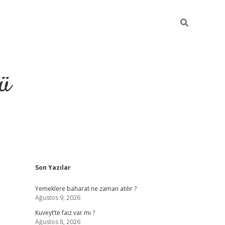
ü
Sidebar
Son Yazılar
ilbet
vdcasino yeni giriş
v
Yemeklere baharat ne zaman atılır ?
Ağustos 9, 2026
Kuveyt’te faiz var mı ?
Ağustos 8, 2026