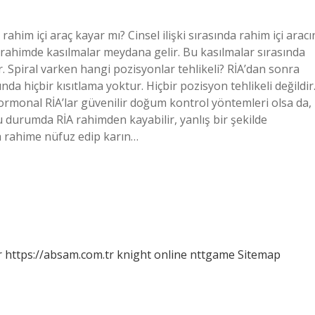
a rahim içi araç kayar mı? Cinsel ilişki sırasında rahim içi aracı
a rahimde kasılmalar meydana gelir. Bu kasılmalar sırasında
r. Spiral varken hangi pozisyonlar tehlikeli? RİA’dan sonra
da hiçbir kısıtlama yoktur. Hiçbir pozisyon tehlikeli değildir
ormonal RİA’lar güvenilir doğum kontrol yöntemleri olsa da,
 durumda RİA rahimden kayabilir, yanlış bir şekilde
ya rahime nüfuz edip karın…
r
https://absam.com.tr
knight online
nttgame
Sitemap