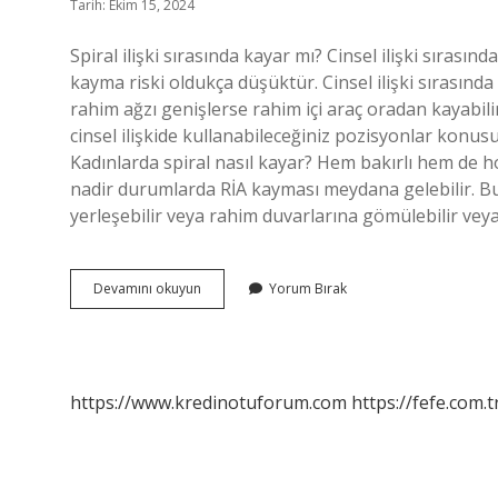
Tarih: Ekim 15, 2024
Spiral ilişki sırasında kayar mı? Cinsel ilişki sırasınd
kayma riski oldukça düşüktür. Cinsel ilişki sırasınd
rahim ağzı genişlerse rahim içi araç oradan kayabili
cinsel ilişkide kullanabileceğiniz pozisyonlar konusun
Kadınlarda spiral nasıl kayar? Hem bakırlı hem de h
nadir durumlarda RİA kayması meydana gelebilir. Bu
yerleşebilir veya rahim duvarlarına gömülebilir ve
Spiral
Devamını okuyun
Yorum Bırak
Hangi
Pozisyonda
Kayar
https://www.kredinotuforum.com
https://fefe.com.t