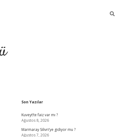
ü
Sidebar
Son Yazılar
ilbet
vdcasino yeni giriş
vdc
Kuveyt’te faiz var mı ?
Ağustos 8, 2026
Marmaray Silivri’ye gidiyor mu ?
Ağustos 7, 2026