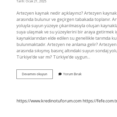
Tarih: Ocak 21, 2025
Artezyen kaynak nedir açıklayınız? Artezyen kaynakla
arasında bulunur ve geçirgen tabakada toplanır. Art
yoluyla suyun yüzeye çıkarılmasıyla oluşan kaynakla
suya ulaşmak ve su yüzeylerini bir araya getirmek iç
kaynaklarından elde edilen su genellikle tarımda kul
bulunmaktadır. Artezyen ne anlama gelir? Artezyen k
arasında sıkışmış basınç altındaki suyun sondaj yo
Türkiye’de var mı? Türkiye’de uygun…
Artezyen
Devamını okuyun
Yorum Bırak
Kaynağı
Ne
Demek
https://www.kredinotuforum.com
https://fefe.com.t