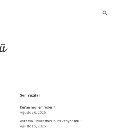
ü
Sidebar
Son Yazılar
ilbet
vdcasino yeni giriş
vdc
Kur’an neyi emreder ?
Ağustos 6, 2026
Avrasya Üniversitesi burs veriyor mu ?
Ağustos 5, 2026