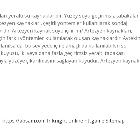
rı yeraltı su kaynaklarıdır. Yüzey suyu geçirimsiz tabakalar
ezyen kaynakları, çeşitli yöntemler kullanılarak sondaj
rdır. Artezyen kaynak suyu içilir mi? Artezyen kaynakları,
in farklı yöntemler kullanılarak oluşan kaynaklardır. Ayteki
lanılsa da, bu seviyede içme amaçlı da kullanılabilen su
uyusu, iki veya daha fazla geçirimsiz yeraltı tabakası
luyla yüzeye çıkarılmasını sağlayan kuyudur. Artezyen kaynak
r
https://absam.com.tr
knight online
nttgame
Sitemap