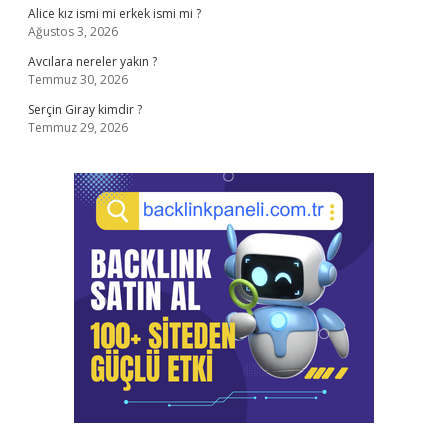
Alice kız ismi mi erkek ismi mi ?
Ağustos 3, 2026
Avcılara nereler yakın ?
Temmuz 30, 2026
Serçin Giray kimdir ?
Temmuz 29, 2026