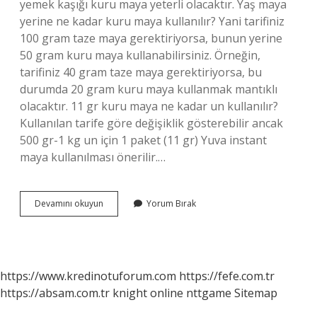
yemek kaşığı kuru maya yeterli olacaktır. Yaş maya
yerine ne kadar kuru maya kullanılır? Yani tarifiniz
100 gram taze maya gerektiriyorsa, bunun yerine
50 gram kuru maya kullanabilirsiniz. Örneğin,
tarifiniz 40 gram taze maya gerektiriyorsa, bu
durumda 20 gram kuru maya kullanmak mantıklı
olacaktır. 11 gr kuru maya ne kadar un kullanılır?
Kullanılan tarife göre değişiklik gösterebilir ancak
500 gr-1 kg un için 1 paket (11 gr) Yuva instant
maya kullanılması önerilir.…
10
Devamını okuyun
Yorum Bırak
Gr
Yaş
Maya
Yerine
Ne
https://www.kredinotuforum.com
https://fefe.com.tr
Kadar
https://absam.com.tr
knight online
nttgame
Sitemap
Kuru
Maya