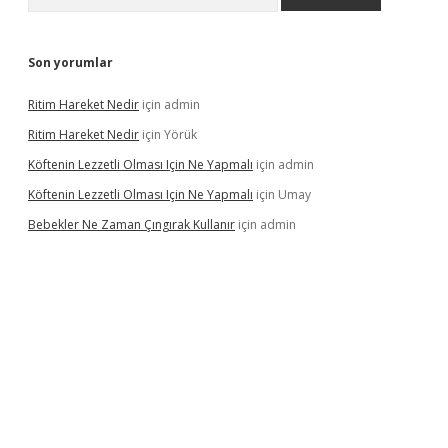
Son yorumlar
Ritim Hareket Nedir
için
admin
Ritim Hareket Nedir
için
Yörük
Köftenin Lezzetli Olması Için Ne Yapmalı
için
admin
Köftenin Lezzetli Olması Için Ne Yapmalı
için
Umay
Bebekler Ne Zaman Çıngırak Kullanır
için
admin
 giriş
vdcasino giriş
https://www.betexper.xyz/