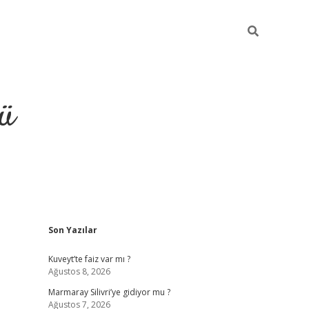
ü
Sidebar
Son Yazılar
ilbet
vdcasino yeni giriş
vdca
Kuveyt’te faiz var mı ?
Ağustos 8, 2026
Marmaray Silivri’ye gidiyor mu ?
Ağustos 7, 2026