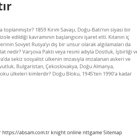
ır
a toplanmıştır? 1859 Kırım Savaşı, Doğu-Batı’nın siyasi bir
le edildiği kavramının başlangıcını işaret etti. Kıtanın iç
erinin Sovyet Rusya’yı dış bir unsur olarak algılamaları da
t nedir? Varşova Paktı veya resmi adıyla Dostluk, İşbirliği v
a’da sekiz sosyalist ülkenin imzasıyla imzalanan askeri ve
rnavutluk, Bulgaristan, Çekoslovakya, Doğu Almanya,
ku ülkeleri kimlerdir? Doğu Bloku, 1945’ten 1990’a kadar
r
https://absam.com.tr
knight online
nttgame
Sitemap