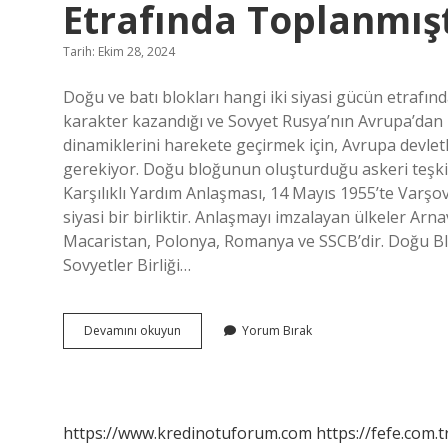
Etrafında Toplanmışt
Tarih: Ekim 28, 2024
Doğu ve batı blokları hangi iki siyasi gücün etrafınd
karakter kazandığı ve Sovyet Rusya’nın Avrupa’dan izo
dinamiklerini harekete geçirmek için, Avrupa devletl
gerekiyor. Doğu bloğunun oluşturduğu askeri teşkila
Karşılıklı Yardım Anlaşması, 14 Mayıs 1955’te Varşov
siyasi bir birliktir. Anlaşmayı imzalayan ülkeler A
Macaristan, Polonya, Romanya ve SSCB’dir. Doğu Blo
Sovyetler Birliği…
Doğu
Devamını okuyun
Yorum Bırak
Ve
Batı
Blokları
Hangi
Siyasi
https://www.kredinotuforum.com
https://fefe.com.t
Gücün