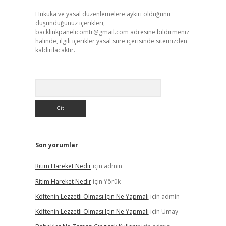
Hukuka ve yasal düzenlemelere aykırı olduğunu
düşündüğünüz içerikleri,
backlinkpanelicomtr@gmail.com
adresine bildirmeniz
halinde, ilgili içerikler yasal süre içerisinde sitemizden
kaldırılacaktır.
Arama
Son yorumlar
Ritim Hareket Nedir
için
admin
Ritim Hareket Nedir
için
Yörük
Köftenin Lezzetli Olması Için Ne Yapmalı
için
admin
Köftenin Lezzetli Olması Için Ne Yapmalı
için
Umay