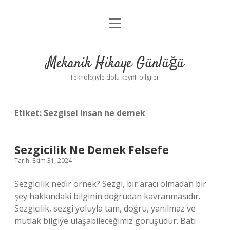
menüyü
Anasayfa
aç
Gizlilik Politikası
Mekanik Hikaye Günlüğü
Yasal Uyarı
Teknolojiyle dolu keyifli bilgiler!
Hakkımızda
Etiket:
Sezgisel insan ne demek
Sezgicilik Ne Demek Felsefe
Tarih: Ekim 31, 2024
Sezgicilik nedir örnek? Sezgi, bir aracı olmadan bir
şey hakkındaki bilginin doğrudan kavranmasıdır.
Sezgicilik, sezgi yoluyla tam, doğru, yanılmaz ve
mutlak bilgiye ulaşabileceğimiz görüşüdür. Batı