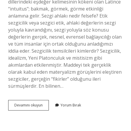
dillerindeki eşdeğer kelimesinin kökeni olan Latince
“intuitus”; bakmak, görmek, görme etkinliği
anlamına gelir. Sezgi ahlakı nedir felsefe? Etik
sezgicilik veya sezgici etik, ahlaki değerlerin sezgi
yoluyla kavrandığını, sezgi yoluyla söz konusu
değerlerin gerçek, nesnel, evrensel bağlayıcılığı olan
ve tüm insanlar için ortak olduğunu anladığımızı
iddia eder. Sezgicilik temsilcileri kimlerdir? Sezgicilik,
idealizm, Yeni Platonculuk ve mistisizm gibi
akımlardan etkilenmiştir. Maddeyi tek gerçeklik
olarak kabul eden materyalizm görüşlerini eleştiren
sezgiciler, gerçeğin “fikirler” olduğunu ileri
sürmüşlerdir. En bilinen…
Sezgicilik
Devamını okuyun
Yorum Bırak
Ne
Demek
Felsefe