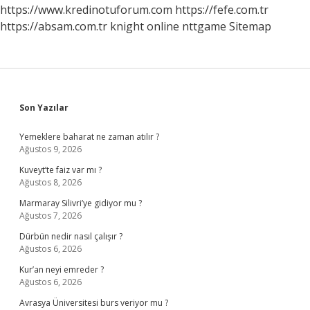
https://www.kredinotuforum.com
https://fefe.com.tr
https://absam.com.tr
knight online
nttgame
Sitemap
Sidebar
Son Yazılar
Yemeklere baharat ne zaman atılır ?
Ağustos 9, 2026
Kuveyt’te faiz var mı ?
Ağustos 8, 2026
Marmaray Silivri’ye gidiyor mu ?
Ağustos 7, 2026
Dürbün nedir nasıl çalışır ?
Ağustos 6, 2026
Kur’an neyi emreder ?
Ağustos 6, 2026
Avrasya Üniversitesi burs veriyor mu ?