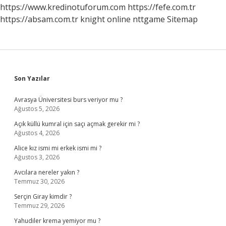
https://www.kredinotuforum.com
https://fefe.com.tr
https://absam.com.tr
knight online
nttgame
Sitemap
Sidebar
Son Yazılar
Avrasya Üniversitesi burs veriyor mu ?
Ağustos 5, 2026
Açık küllü kumral için saçı açmak gerekir mi ?
Ağustos 4, 2026
Alice kız ismi mi erkek ismi mi ?
Ağustos 3, 2026
Avcılara nereler yakın ?
Temmuz 30, 2026
Serçin Giray kimdir ?
Temmuz 29, 2026
Yahudiler krema yemiyor mu ?