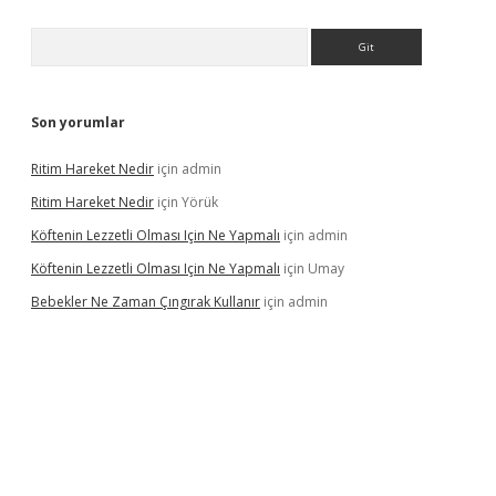
Arama
Son yorumlar
Ritim Hareket Nedir
için
admin
Ritim Hareket Nedir
için
Yörük
Köftenin Lezzetli Olması Için Ne Yapmalı
için
admin
Köftenin Lezzetli Olması Için Ne Yapmalı
için
Umay
Bebekler Ne Zaman Çıngırak Kullanır
için
admin
i giriş
vdcasino giriş
https://www.betexper.xyz/