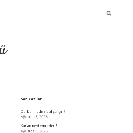
ü
Sidebar
Son Yazılar
ilbet
vdcasino yeni giriş
vdc
Dürbün nedir nasıl çalışır ?
Ağustos 6, 2026
Kur’an neyi emreder ?
Ağustos 6, 2026