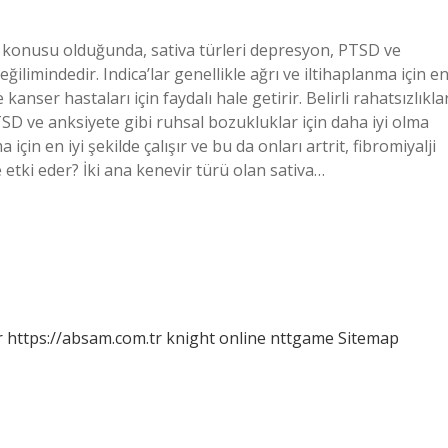
 söz konusu olduğunda, sativa türleri depresyon, PTSD ve
ğilimindedir. Indica’lar genellikle ağrı ve iltihaplanma için e
e kanser hastaları için faydalı hale getirir. Belirli rahatsızlıkla
D ve anksiyete gibi ruhsal bozukluklar için daha iyi olma
 için en iyi şekilde çalışır ve bu da onları artrit, fibromiyalji
ne etki eder? İki ana kenevir türü olan sativa…
r
https://absam.com.tr
knight online
nttgame
Sitemap