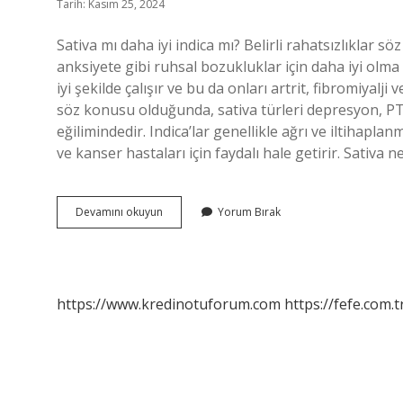
Tarih: Kasım 25, 2024
Sativa mı daha iyi indica mı? Belirli rahatsızlıklar
anksiyete gibi ruhsal bozukluklar için daha iyi olma e
iyi şekilde çalışır ve bu da onları artrit, fibromiyalji v
söz konusu olduğunda, sativa türleri depresyon, PTS
eğilimindedir. Indica’lar genellikle ağrı ve iltihaplanma
ve kanser hastaları için faydalı hale getirir. Sativa 
Sativa
Devamını okuyun
Yorum Bırak
Iyi
Mi
https://www.kredinotuforum.com
https://fefe.com.t