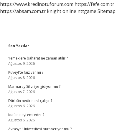
https://www.kredinotuforum.com
https://fefe.com.tr
https://absam.com.tr
knight online
nttgame
Sitemap
Sidebar
Son Yazılar
Yemeklere baharat ne zaman atılır ?
Ağustos 9, 2026
Kuveyt’te faiz var mı ?
Ağustos 8, 2026
Marmaray Silivri’ye gidiyor mu ?
Ağustos 7, 2026
Dürbün nedir nasıl çalışır ?
Ağustos 6, 2026
Kur’an neyi emreder ?
Ağustos 6, 2026
Avrasya Üniversitesi burs veriyor mu ?