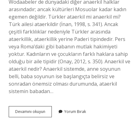
Wodaabeler de dünyadaki diğer anaerkil halklar
arasındadır; ancak kültürleri Mosuolar kadar kadın
egemen değildir. Türkler ataerkil mi anaerkil mi?
Türk ailesi ataerkildir (İnan, 1998, s. 341). Ancak
çeşitli farklılıklar nedeniyle Türkler arasında
ataerkillik, ataerkillik yerine Paderi tipindedir. Pers
veya Roma’daki gibi babanın mutlak hakimiyeti
yoktur. Kadınların ve çocukların farklı haklara sahip
olduğu bir aile tipidir (Onay, 2012, s. 350). Anaerkil ve
ataerkil nedir? Anaerkil sistemde, anne soyunun
belli, baba soyunun ise başlangıçta belirsiz ve
sonradan önemsiz olması durumunda, ataerkil
sistemin babadan…
Endonezya
Devamını okuyun
Yorum Bırak
Ataerkil
Mi