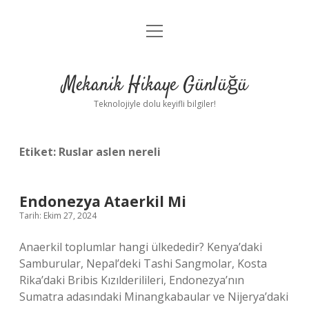
menüyü
Anasayfa
aç
Gizlilik Politikası
Mekanik Hikaye Günlüğü
Yasal Uyarı
Teknolojiyle dolu keyifli bilgiler!
Hakkımızda
Etiket:
Ruslar aslen nereli
Endonezya Ataerkil Mi
Tarih: Ekim 27, 2024
Anaerkil toplumlar hangi ülkededir? Kenya’daki
Samburular, Nepal’deki Tashi Sangmolar, Kosta
Rika’daki Bribis Kızılderilileri, Endonezya’nın
Sumatra adasındaki Minangkabaular ve Nijerya’daki