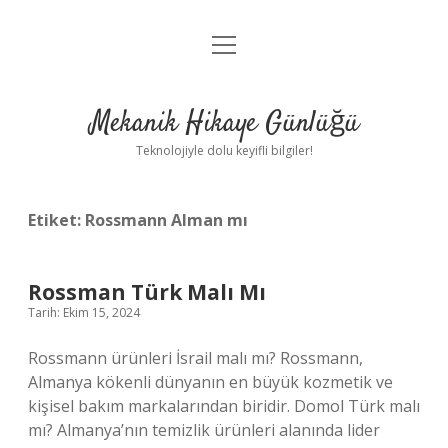
menüyü
Anasayfa
aç
Gizlilik Politikası
Mekanik Hikaye Günlüğü
Yasal Uyarı
Teknolojiyle dolu keyifli bilgiler!
Hakkımızda
Etiket:
Rossmann Alman mı
Rossman Türk Malı Mı
Tarih: Ekim 15, 2024
Rossmann ürünleri İsrail malı mı? Rossmann,
Almanya kökenli dünyanın en büyük kozmetik ve
kişisel bakım markalarından biridir. Domol Türk malı
mı? Almanya’nın temizlik ürünleri alanında lider