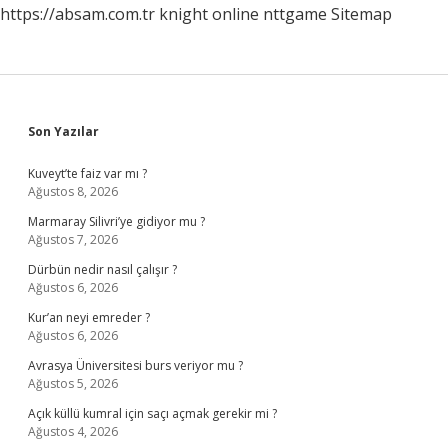
https://absam.com.tr
knight online
nttgame
Sitemap
Sidebar
Son Yazılar
Kuveyt’te faiz var mı ?
Ağustos 8, 2026
Marmaray Silivri’ye gidiyor mu ?
Ağustos 7, 2026
Dürbün nedir nasıl çalışır ?
Ağustos 6, 2026
Kur’an neyi emreder ?
Ağustos 6, 2026
Avrasya Üniversitesi burs veriyor mu ?
Ağustos 5, 2026
Açık küllü kumral için saçı açmak gerekir mi ?
Ağustos 4, 2026