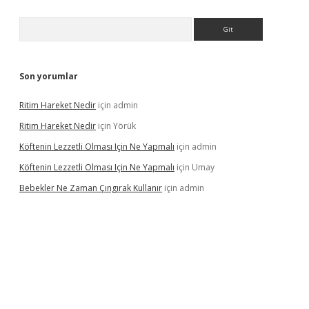
Arama
Son yorumlar
Ritim Hareket Nedir
için
admin
Ritim Hareket Nedir
için
Yörük
Köftenin Lezzetli Olması Için Ne Yapmalı
için
admin
Köftenin Lezzetli Olması Için Ne Yapmalı
için
Umay
Bebekler Ne Zaman Çıngırak Kullanır
için
admin
i giriş
vdcasino giriş
https://www.betexper.xyz/