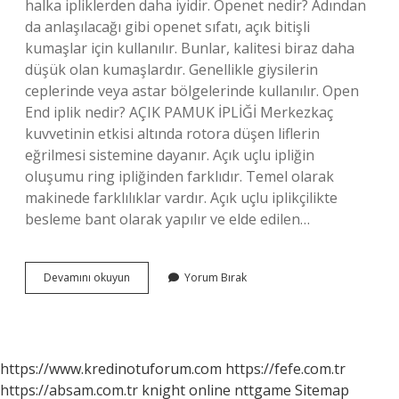
halka ipliklerden daha iyidir. Openet nedir? Adından
da anlaşılacağı gibi openet sıfatı, açık bitişli
kumaşlar için kullanılır. Bunlar, kalitesi biraz daha
düşük olan kumaşlardır. Genellikle giysilerin
ceplerinde veya astar bölgelerinde kullanılır. Open
End iplik nedir? AÇIK PAMUK İPLİĞİ Merkezkaç
kuvvetinin etkisi altında rotora düşen liflerin
eğrilmesi sistemine dayanır. Açık uçlu ipliğin
oluşumu ring ipliğinden farklıdır. Temel olarak
makinede farklılıklar vardır. Açık uçlu iplikçilikte
besleme bant olarak yapılır ve elde edilen…
Openet
Devamını okuyun
Yorum Bırak
Iplik
Ne
Demek
https://www.kredinotuforum.com
https://fefe.com.tr
https://absam.com.tr
knight online
nttgame
Sitemap