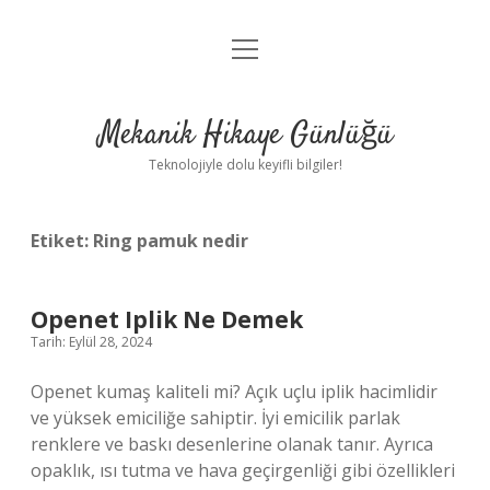
menüyü
Anasayfa
aç
Gizlilik Politikası
Mekanik Hikaye Günlüğü
Yasal Uyarı
Teknolojiyle dolu keyifli bilgiler!
Hakkımızda
Etiket:
Ring pamuk nedir
Openet Iplik Ne Demek
Tarih: Eylül 28, 2024
Openet kumaş kaliteli mi? Açık uçlu iplik hacimlidir
ve yüksek emiciliğe sahiptir. İyi emicilik parlak
renklere ve baskı desenlerine olanak tanır. Ayrıca
opaklık, ısı tutma ve hava geçirgenliği gibi özellikleri