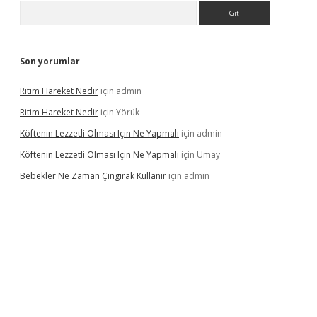
Arama
Son yorumlar
Ritim Hareket Nedir
için
admin
Ritim Hareket Nedir
için
Yörük
Köftenin Lezzetli Olması Için Ne Yapmalı
için
admin
Köftenin Lezzetli Olması Için Ne Yapmalı
için
Umay
Bebekler Ne Zaman Çıngırak Kullanır
için
admin
i giriş
vdcasino giriş
https://www.betexper.xyz/