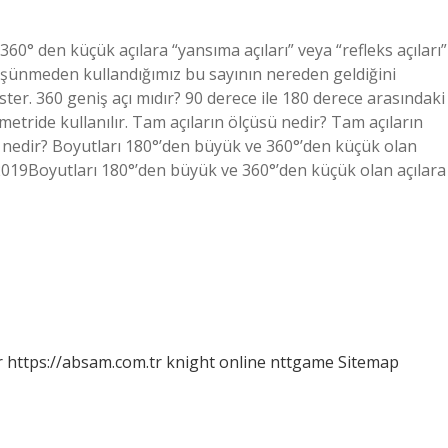
60° den küçük açılara “yansıma açıları” veya “refleks açıları”
üşünmeden kullandığımız bu sayının nereden geldiğini
ster. 360 geniş açı mıdır? 90 derece ile 180 derece arasındaki
ometride kullanılır. Tam açıların ölçüsü nedir? Tam açıların
rü nedir? Boyutları 180°’den büyük ve 360°’den küçük olan
an 2019Boyutları 180°’den büyük ve 360°’den küçük olan açılara
r
https://absam.com.tr
knight online
nttgame
Sitemap