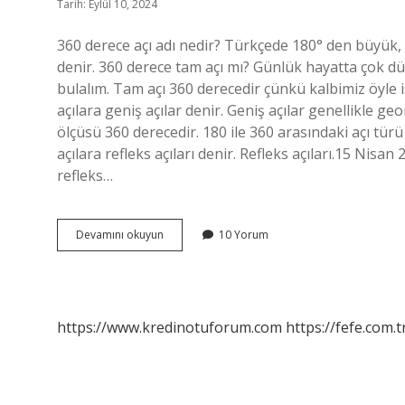
Tarih: Eylül 10, 2024
360 derece açı adı nedir? Türkçede 180° den büyük, 3
denir. 360 derece tam açı mı? Günlük hayatta çok d
bulalım. Tam açı 360 derecedir çünkü kalbimiz öyle i
açılara geniş açılar denir. Geniş açılar genellikle ge
ölçüsü 360 derecedir. 180 ile 360 arasındaki açı tü
açılara refleks açıları denir. Refleks açıları.15 Nis
refleks…
360
Devamını okuyun
10 Yorum
Derece
Açıya
Ne
Denir
https://www.kredinotuforum.com
https://fefe.com.t