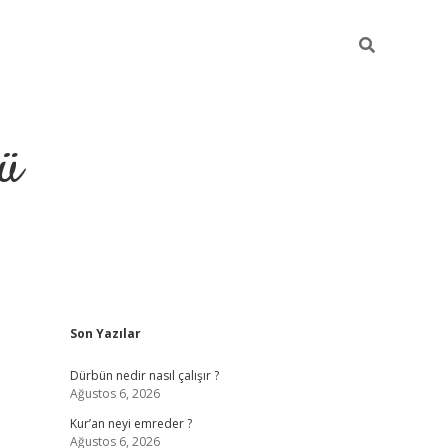
ü
Sidebar
Son Yazılar
ilbet
vdcasino yeni giriş
vdc
Dürbün nedir nasıl çalışır ?
Ağustos 6, 2026
Kur’an neyi emreder ?
Ağustos 6, 2026