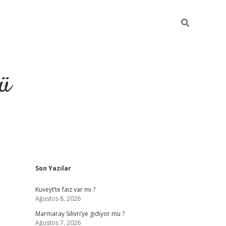
ü
Sidebar
Son Yazılar
ilbet
vdcasino yeni giri
Kuveyt’te faiz var mı ?
Ağustos 8, 2026
Marmaray Silivri’ye gidiyor mu ?
Ağustos 7, 2026