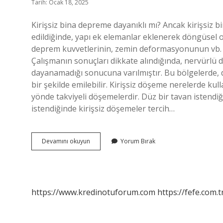
Tarih: Ocak 18, 2025
Kirişsiz bina depreme dayanıklı mı? Ancak kirişsiz bi
edildiğinde, yapı ek elemanlar eklenerek döngüsel ola
deprem kuvvetlerinin, zemin deformasyonunun vb. e
Çalışmanın sonuçları dikkate alındığında, nervürlü
dayanamadığı sonucuna varılmıştır. Bu bölgelerde, 
bir şekilde emilebilir. Kirişsiz döşeme nerelerde ku
yönde takviyeli döşemelerdir. Düz bir tavan istendi
istendiğinde kirişsiz döşemeler tercih…
Kirişsiz
Devamını okuyun
Yorum Bırak
Döşeme
Depreme
Dayanıklı
Mı
https://www.kredinotuforum.com
https://fefe.com.t