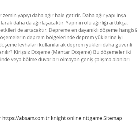
r zemin yapıyı daha ağır hale getirir. Daha ağır yapı inşa
rak daha da ağırlaşacaktır. Yapının ölü ağırlığı arttıkça,
tkileri de artacaktır. Depreme en dayanıklı döşeme hangisi
 döşemelerin deprem bölgelerinde deprem yüklerine iyi
döşeme levhaları kullanılarak deprem yükleri daha güvenli
llanılır? Kirişsiz Döşeme (Mantar Döşeme) Bu döşemeler iki
ğinde veya bölme duvarları olmayan geniş çalışma alanları
r
https://absam.com.tr
knight online
nttgame
Sitemap