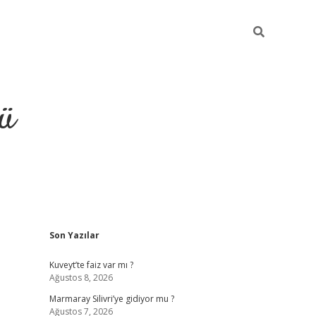
ü
Sidebar
Son Yazılar
ilbet
vdcasino yeni giriş
vdc
Kuveyt’te faiz var mı ?
Ağustos 8, 2026
Marmaray Silivri’ye gidiyor mu ?
Ağustos 7, 2026