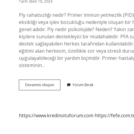
Tarih: Ekim 16, 2024
Piy rahatsızlığı nedir? Primer immün yetmezlik (PID)
eksikliği veya işlev bozukluğu nedeniyle oluşan bir ha
genel adıdır. Piy nedir psikolojide? Neden? Yakın z
kişilere sunulan destekleyici bir müdahaledir. PFA
destek sağlayabilen herkes tarafından kullanılabilir. 
eğitimi alan herkesin, özellikle zor veya stresli du
uygulayabileceği bir yardım biçimidir. Primer hastalı
sisteminin…
Piy
Devamını okuyun
Yorum Bırak
Ne
https://www.kredinotuforum.com
https://fefe.com.t