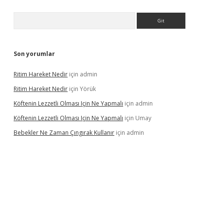
Arama
Son yorumlar
Ritim Hareket Nedir
için
admin
Ritim Hareket Nedir
için
Yörük
Köftenin Lezzetli Olması Için Ne Yapmalı
için
admin
Köftenin Lezzetli Olması Için Ne Yapmalı
için
Umay
Bebekler Ne Zaman Çıngırak Kullanır
için
admin
 giriş
vdcasino giriş
https://www.betexper.xyz/