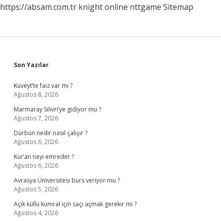
https://absam.com.tr
knight online
nttgame
Sitemap
Sidebar
Son Yazılar
Kuveyt’te faiz var mı ?
Ağustos 8, 2026
Marmaray Silivri’ye gidiyor mu ?
Ağustos 7, 2026
Dürbün nedir nasıl çalışır ?
Ağustos 6, 2026
Kur’an neyi emreder ?
Ağustos 6, 2026
Avrasya Üniversitesi burs veriyor mu ?
Ağustos 5, 2026
Açık küllü kumral için saçı açmak gerekir mi ?
Ağustos 4, 2026