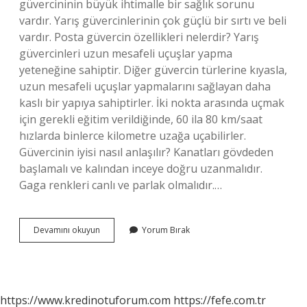
güvercininin büyük ihtimalle bir sağlık sorunu
vardır. Yarış güvercinlerinin çok güçlü bir sırtı ve beli
vardır. Posta güvercin özellikleri nelerdir? Yarış
güvercinleri uzun mesafeli uçuşlar yapma
yeteneğine sahiptir. Diğer güvercin türlerine kıyasla,
uzun mesafeli uçuşlar yapmalarını sağlayan daha
kaslı bir yapıya sahiptirler. İki nokta arasında uçmak
için gerekli eğitim verildiğinde, 60 ila 80 km/saat
hızlarda binlerce kilometre uzağa uçabilirler.
Güvercinin iyisi nasıl anlaşılır? Kanatları gövdeden
başlamalı ve kalından inceye doğru uzanmalıdır.
Gaga renkleri canlı ve parlak olmalıdır.…
Hakiki
Devamını okuyun
Yorum Bırak
Posta
Güvercini
Nasıl
Anlaşılır
https://www.kredinotuforum.com
https://fefe.com.tr