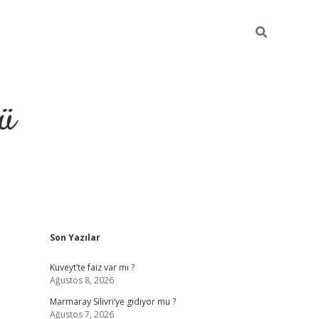
ü
Sidebar
Son Yazılar
ilbet
vdcasino yeni giriş
vdca
Kuveyt’te faiz var mı ?
Ağustos 8, 2026
Marmaray Silivri’ye gidiyor mu ?
Ağustos 7, 2026