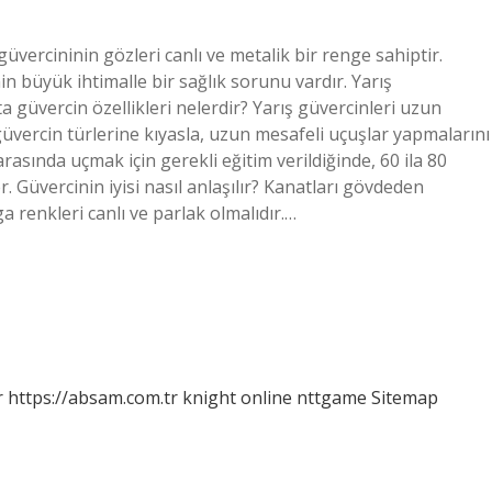
ş güvercininin gözleri canlı ve metalik bir renge sahiptir.
n büyük ihtimalle bir sağlık sorunu vardır. Yarış
sta güvercin özellikleri nelerdir? Yarış güvercinleri uzun
üvercin türlerine kıyasla, uzun mesafeli uçuşlar yapmalarını
arasında uçmak için gerekli eğitim verildiğinde, 60 ila 80
. Güvercinin iyisi nasıl anlaşılır? Kanatları gövdeden
 renkleri canlı ve parlak olmalıdır.…
r
https://absam.com.tr
knight online
nttgame
Sitemap