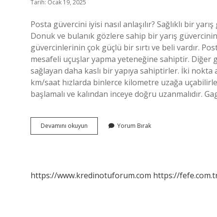
Tarih: Ocak 19, 2025
Posta güvercini iyisi nasıl anlaşılır? Sağlıklı bir yarı
Donuk ve bulanık gözlere sahip bir yarış güvercinini
güvercinlerinin çok güçlü bir sırtı ve beli vardır. Po
mesafeli uçuşlar yapma yeteneğine sahiptir. Diğer g
sağlayan daha kaslı bir yapıya sahiptirler. İki nokta 
km/saat hızlarda binlerce kilometre uzağa uçabilirler
başlamalı ve kalından inceye doğru uzanmalıdır. Gaga
Hakiki
Devamını okuyun
Yorum Bırak
Posta
Güvercini
Nasıl
Anlaşılır
https://www.kredinotuforum.com
https://fefe.com.t