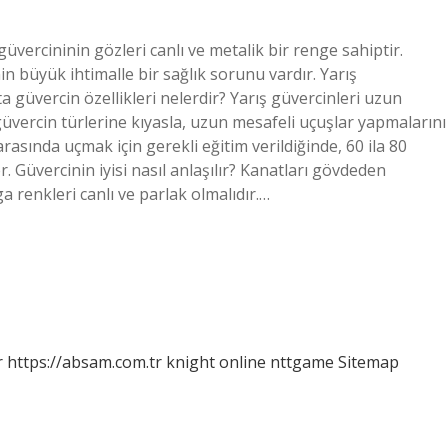
ş güvercininin gözleri canlı ve metalik bir renge sahiptir.
n büyük ihtimalle bir sağlık sorunu vardır. Yarış
sta güvercin özellikleri nelerdir? Yarış güvercinleri uzun
üvercin türlerine kıyasla, uzun mesafeli uçuşlar yapmalarını
arasında uçmak için gerekli eğitim verildiğinde, 60 ila 80
. Güvercinin iyisi nasıl anlaşılır? Kanatları gövdeden
 renkleri canlı ve parlak olmalıdır.…
r
https://absam.com.tr
knight online
nttgame
Sitemap