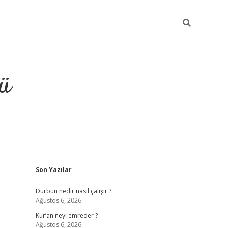
ü
Sidebar
Son Yazılar
ilbet
vdcasino yeni giriş
v
Dürbün nedir nasıl çalışır ?
Ağustos 6, 2026
Kur’an neyi emreder ?
Ağustos 6, 2026