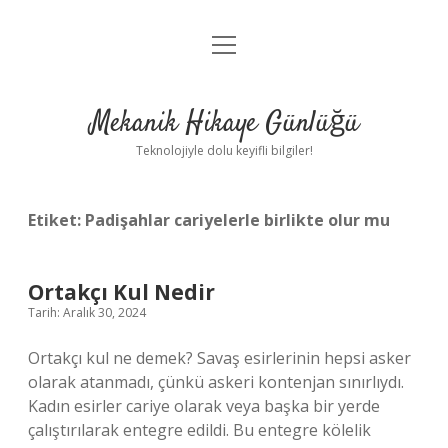
menüyü
Anasayfa
aç
Gizlilik Politikası
Mekanik Hikaye Günlüğü
Yasal Uyarı
Teknolojiyle dolu keyifli bilgiler!
Hakkımızda
Etiket:
Padişahlar cariyelerle birlikte olur mu
Ortakçı Kul Nedir
Tarih: Aralık 30, 2024
Ortakçı kul ne demek? Savaş esirlerinin hepsi asker
olarak atanmadı, çünkü askeri kontenjan sınırlıydı.
Kadın esirler cariye olarak veya başka bir yerde
çalıştırılarak entegre edildi. Bu entegre kölelik