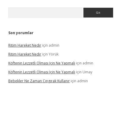
Arama
Son yorumlar
Ritim Hareket Nedir
için
admin
Ritim Hareket Nedir
için
Yörük
Köftenin Lezzetli Olması Için Ne Yapmalı
için
admin
Köftenin Lezzetli Olması Için Ne Yapmalı
için
Umay
Bebekler Ne Zaman Çıngırak Kullanır
için
admin
 giriş
vdcasino giriş
https://www.betexper.xyz/