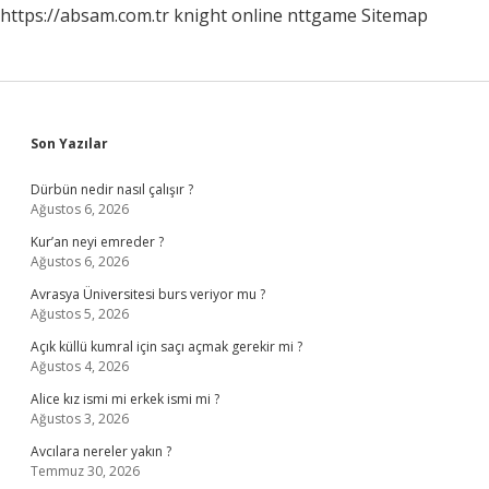
https://absam.com.tr
knight online
nttgame
Sitemap
Sidebar
Son Yazılar
Dürbün nedir nasıl çalışır ?
Ağustos 6, 2026
Kur’an neyi emreder ?
Ağustos 6, 2026
Avrasya Üniversitesi burs veriyor mu ?
Ağustos 5, 2026
Açık küllü kumral için saçı açmak gerekir mi ?
Ağustos 4, 2026
Alice kız ismi mi erkek ismi mi ?
Ağustos 3, 2026
Avcılara nereler yakın ?
Temmuz 30, 2026