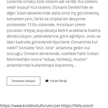
sürecine ortakçı köle sistemi adı verildi. Kul sistemi
nedir kısaca? Kul sistemi, Osmanlı Devleti’nde ve
diğer İslam devletlerinde daha önce hiç görülmemiş,
tamamen yeni, farklı ve orijinal bir devşirme
yöntemidir.13 Bu sistemde, Hıristiyan zimmi
çocukları ihtiyaç duyuldukça belirli aralıklarla İslam’a
döndürülüyor, yeteneklerine göre eğitiliyor, ordu ve
idari kadroda görevlendiriliyorlardı. Osmanlı’da kul
nedir? Sözlükte “esir, köle” anlamına gelen kul
sözcüğü, Osmanlı döneminde, özellikle Fatih Sultan
Mehmed’den sonra “tebaa, hizmetçi, mümin”
anlamlarında kullanılmaya başlanmış…
Ortakçı
Devamını okuyun
Yorum Bırak
Kul
Nedir
https://www.kredinotuforum.com
https://fefe.com.tr