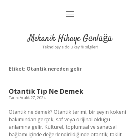
menüyü
Anasayfa
aç
Gizlilik Politikası
Mekanik Hikaye Günlüğü
Yasal Uyarı
Teknolojiyle dolu keyifli bilgiler!
Hakkımızda
Etiket:
Otantik nereden gelir
Otantik Tip Ne Demek
Tarih: Aralık 27, 2024
Otantik ne demek? Otantik terimi, bir şeyin kökeni
bakımından gerçek, saf veya orijinal olduğu
anlamına gelir. Kültürel, toplumsal ve sanatsal
bağlamı içinde değerlendirildiğinde otantik; taklit