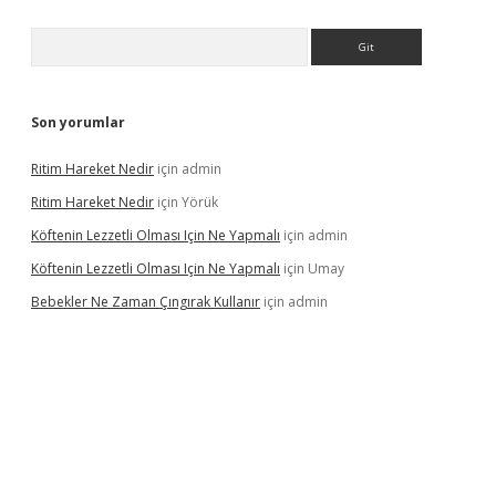
Arama
Son yorumlar
Ritim Hareket Nedir
için
admin
Ritim Hareket Nedir
için
Yörük
Köftenin Lezzetli Olması Için Ne Yapmalı
için
admin
Köftenin Lezzetli Olması Için Ne Yapmalı
için
Umay
Bebekler Ne Zaman Çıngırak Kullanır
için
admin
 giriş
vdcasino giriş
https://www.betexper.xyz/