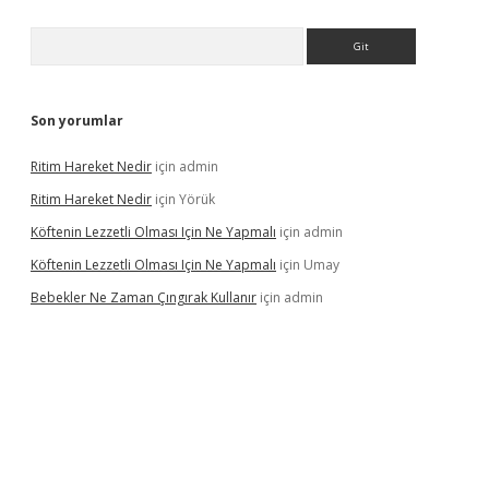
Arama
Son yorumlar
Ritim Hareket Nedir
için
admin
Ritim Hareket Nedir
için
Yörük
Köftenin Lezzetli Olması Için Ne Yapmalı
için
admin
Köftenin Lezzetli Olması Için Ne Yapmalı
için
Umay
Bebekler Ne Zaman Çıngırak Kullanır
için
admin
i giriş
vdcasino giriş
https://www.betexper.xyz/