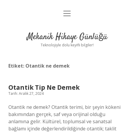
menüyü
Anasayfa
aç
Gizlilik Politikası
Mekanik Hikaye Günlüğü
Yasal Uyarı
Teknolojiyle dolu keyifli bilgiler!
Hakkımızda
Etiket:
Otantik ne demek
Otantik Tip Ne Demek
Tarih: Aralık 27, 2024
Otantik ne demek? Otantik terimi, bir şeyin kökeni
bakımından gerçek, saf veya orijinal olduğu
anlamına gelir. Kültürel, toplumsal ve sanatsal
bağlamı içinde değerlendirildiğinde otantik; taklit