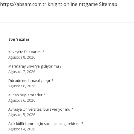
https://absam.com.tr
knight online
nttgame
Sitemap
Sidebar
Son Yazılar
Kuveyt’te faiz var mı ?
Ağustos 8, 2026
Marmaray Silivri’ye gidiyor mu ?
Ağustos 7, 2026
Dürbün nedir nasıl çalışır ?
Ağustos 6, 2026
Kur’an neyi emreder ?
Ağustos 6, 2026
Avrasya Üniversitesi burs veriyor mu ?
Ağustos 5, 2026
Açık küllü kumral için saçı açmak gerekir mi ?
Ağustos 4, 2026