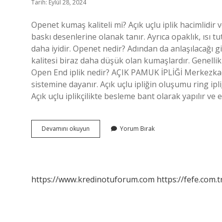
Tarih: Eylül 28, 2024
Openet kumaş kaliteli mi? Açık uçlu iplik hacimlidir v
baskı desenlerine olanak tanır. Ayrıca opaklık, ısı tu
daha iyidir. Openet nedir? Adından da anlaşılacağı gibi
kalitesi biraz daha düşük olan kumaşlardır. Genellikl
Open End iplik nedir? AÇIK PAMUK İPLİĞİ Merkezkaç k
sistemine dayanır. Açık uçlu ipliğin oluşumu ring ipli
Açık uçlu iplikçilikte besleme bant olarak yapılır ve 
Openet
Devamını okuyun
Yorum Bırak
Iplik
Ne
Demek
https://www.kredinotuforum.com
https://fefe.com.t