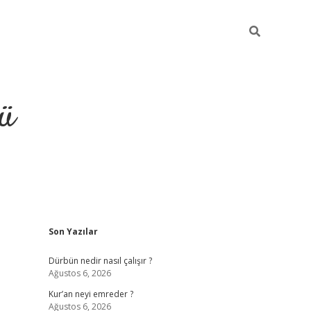
ü
Sidebar
Son Yazılar
ilbet
vdcasino yeni giriş
vdc
Dürbün nedir nasıl çalışır ?
Ağustos 6, 2026
Kur’an neyi emreder ?
Ağustos 6, 2026