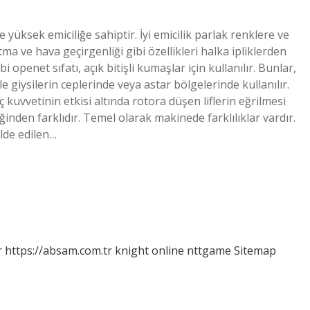
e yüksek emiciliğe sahiptir. İyi emicilik parlak renklere ve
tma ve hava geçirgenliği gibi özellikleri halka ipliklerden
 openet sıfatı, açık bitişli kumaşlar için kullanılır. Bunlar,
e giysilerin ceplerinde veya astar bölgelerinde kullanılır.
uvvetinin etkisi altında rotora düşen liflerin eğrilmesi
ğinden farklıdır. Temel olarak makinede farklılıklar vardır.
elde edilen…
r
https://absam.com.tr
knight online
nttgame
Sitemap