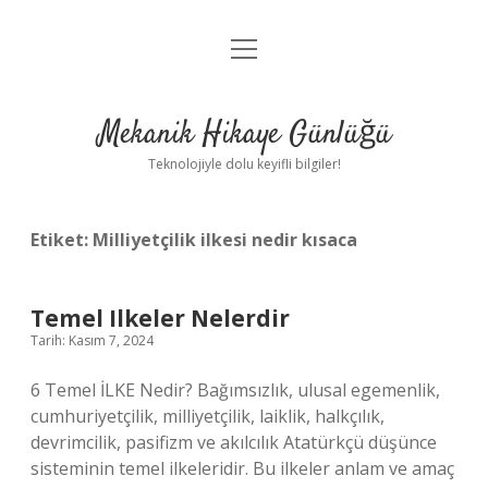
menüyü
Anasayfa
aç
Gizlilik Politikası
Mekanik Hikaye Günlüğü
Yasal Uyarı
Teknolojiyle dolu keyifli bilgiler!
Hakkımızda
Etiket:
Milliyetçilik ilkesi nedir kısaca
Temel Ilkeler Nelerdir
Tarih: Kasım 7, 2024
6 Temel İLKE Nedir? Bağımsızlık, ulusal egemenlik,
cumhuriyetçilik, milliyetçilik, laiklik, halkçılık,
devrimcilik, pasifizm ve akılcılık Atatürkçü düşünce
sisteminin temel ilkeleridir. Bu ilkeler anlam ve amaç