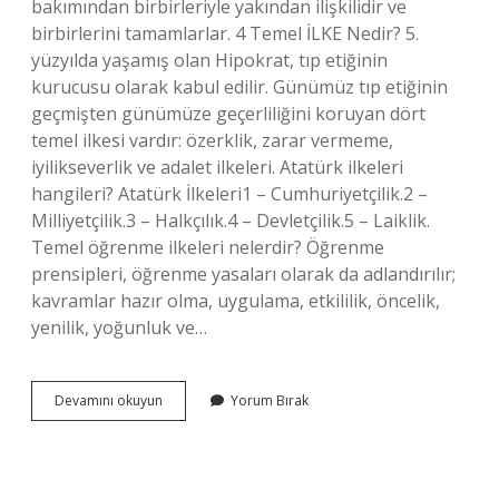
bakımından birbirleriyle yakından ilişkilidir ve
birbirlerini tamamlarlar. 4 Temel İLKE Nedir? 5.
yüzyılda yaşamış olan Hipokrat, tıp etiğinin
kurucusu olarak kabul edilir. Günümüz tıp etiğinin
geçmişten günümüze geçerliliğini koruyan dört
temel ilkesi vardır: özerklik, zarar vermeme,
iyilikseverlik ve adalet ilkeleri. Atatürk ilkeleri
hangileri? Atatürk İlkeleri1 – Cumhuriyetçilik.2 –
Milliyetçilik.3 – Halkçılık.4 – Devletçilik.5 – Laiklik.
Temel öğrenme ilkeleri nelerdir? Öğrenme
prensipleri, öğrenme yasaları olarak da adlandırılır;
kavramlar hazır olma, uygulama, etkililik, öncelik,
yenilik, yoğunluk ve…
Temel
Devamını okuyun
Yorum Bırak
Ilkeler
Nelerdir