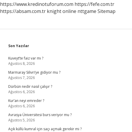
https://www.kredinotuforum.com
https://fefe.com.tr
https://absam.com.tr
knight online
nttgame
Sitemap
Sidebar
Son Yazılar
Kuveyt’te faiz var mı ?
Ağustos 8, 2026
Marmaray Silivri’ye gidiyor mu ?
Ağustos 7, 2026
Dürbün nedir nasıl çalışır ?
Ağustos 6, 2026
Kur’an neyi emreder ?
Ağustos 6, 2026
Avrasya Üniversitesi burs veriyor mu ?
Ağustos 5, 2026
Açık küllü kumral için saçı açmak gerekir mi ?