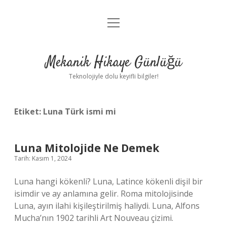
menüyü
Anasayfa
aç
Gizlilik Politikası
Mekanik Hikaye Günlüğü
Yasal Uyarı
Teknolojiyle dolu keyifli bilgiler!
Hakkımızda
Etiket:
Luna Türk ismi mi
Luna Mitolojide Ne Demek
Tarih: Kasım 1, 2024
Luna hangi kökenli? Luna, Latince kökenli dişil bir
isimdir ve ay anlamına gelir. Roma mitolojisinde
Luna, ayın ilahi kişileştirilmiş haliydi. Luna, Alfons
Mucha’nın 1902 tarihli Art Nouveau çizimi.