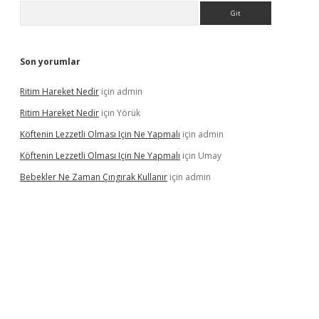
Arama
Son yorumlar
Ritim Hareket Nedir
için
admin
Ritim Hareket Nedir
için
Yörük
Köftenin Lezzetli Olması Için Ne Yapmalı
için
admin
Köftenin Lezzetli Olması Için Ne Yapmalı
için
Umay
Bebekler Ne Zaman Çıngırak Kullanır
için
admin
i giriş
vdcasino giriş
https://www.betexper.xyz/