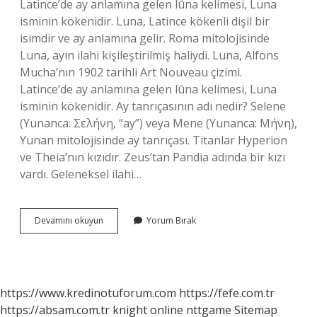
Latince’de ay anlamına gelen lūna kelimesi, Luna
isminin kökenidir. Luna, Latince kökenli dişil bir
isimdir ve ay anlamına gelir. Roma mitolojisinde
Luna, ayın ilahi kişileştirilmiş haliydi. Luna, Alfons
Mucha’nın 1902 tarihli Art Nouveau çizimi.
Latince’de ay anlamına gelen lūna kelimesi, Luna
isminin kökenidir. Ay tanrıçasının adı nedir? Selene
(Yunanca: Σελήνη, “ay”) veya Mene (Yunanca: Μήνη),
Yunan mitolojisinde ay tanrıçası. Titanlar Hyperion
ve Theia’nın kızıdır. Zeus’tan Pandia adında bir kızı
vardı. Geleneksel ilahi…
Luna
Devamını okuyun
Yorum Bırak
Mitolojide
Ne
Demek
https://www.kredinotuforum.com
https://fefe.com.tr
https://absam.com.tr
knight online
nttgame
Sitemap