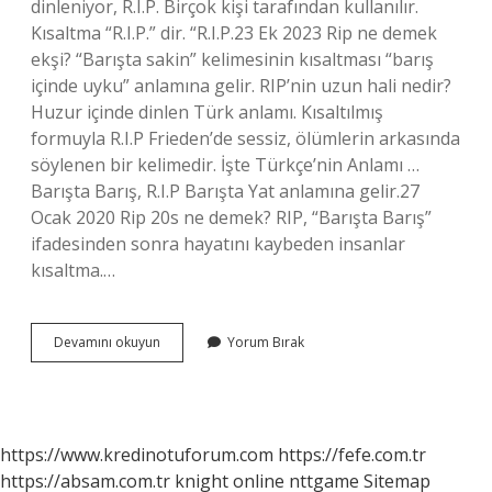
dinleniyor, R.I.P. Birçok kişi tarafından kullanılır.
Kısaltma “R.I.P.” dir. “R.I.P.23 Ek 2023 Rip ne demek
ekşi? “Barışta sakin” kelimesinin kısaltması “barış
içinde uyku” anlamına gelir. RIP’nin uzun hali nedir?
Huzur içinde dinlen Türk anlamı. Kısaltılmış
formuyla R.I.P Frieden’de sessiz, ölümlerin arkasında
söylenen bir kelimedir. İşte Türkçe’nin Anlamı …
Barışta Barış, R.I.P Barışta Yat anlamına gelir.27
Ocak 2020 Rip 20s ne demek? RIP, “Barışta Barış”
ifadesinden sonra hayatını kaybeden insanlar
kısaltma.…
Rip
Devamını okuyun
Yorum Bırak
Nedir
Ne
Demek
https://www.kredinotuforum.com
https://fefe.com.tr
https://absam.com.tr
knight online
nttgame
Sitemap