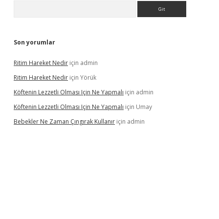
Arama
Son yorumlar
Ritim Hareket Nedir
için
admin
Ritim Hareket Nedir
için
Yörük
Köftenin Lezzetli Olması Için Ne Yapmalı
için
admin
Köftenin Lezzetli Olması Için Ne Yapmalı
için
Umay
Bebekler Ne Zaman Çıngırak Kullanır
için
admin
 giriş
vdcasino giriş
https://www.betexper.xyz/