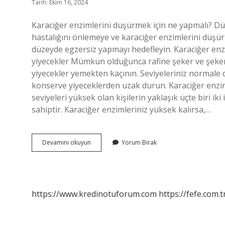
Tarih: Ekim 16, 2024
Karaciğer enzimlerini düşürmek için ne yapmalı? Düze
hastalığını önlemeye ve karaciğer enzimlerini düşür
düzeyde egzersiz yapmayı hedefleyin. Karaciğer enz
yiyecekler Mümkün olduğunca rafine şeker ve şekerli
yiyecekler yemekten kaçının. Seviyeleriniz normal
konserve yiyeceklerden uzak durun. Karaciğer enzi
seviyeleri yüksek olan kişilerin yaklaşık üçte biri i
sahiptir. Karaciğer enzimleriniz yüksek kalırsa,…
Karaciğer
Devamını okuyun
Yorum Bırak
Enzim
Yüksekliği
Nasıl
Düşer
https://www.kredinotuforum.com
https://fefe.com.t