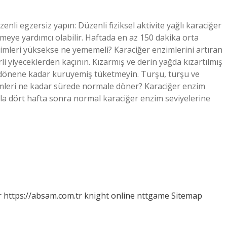
nli egzersiz yapın: Düzenli fiziksel aktivite yağlı karaciğer
meye yardımcı olabilir. Haftada en az 150 dakika orta
imleri yüksekse ne yememeli? Karaciğer enzimlerini artıran
 yiyeceklerden kaçının. Kızarmış ve derin yağda kızartılmış
e dönene kadar kuruyemiş tüketmeyin. Turşu, turşu ve
mleri ne kadar sürede normale döner? Karaciğer enzim
ki ila dört hafta sonra normal karaciğer enzim seviyelerine
r
https://absam.com.tr
knight online
nttgame
Sitemap