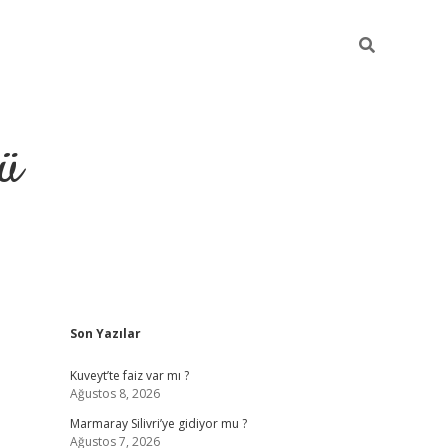
ü
Sidebar
Son Yazılar
ilbet
vdcasino yeni giriş
vdc
Kuveyt’te faiz var mı ?
Ağustos 8, 2026
Marmaray Silivri’ye gidiyor mu ?
Ağustos 7, 2026