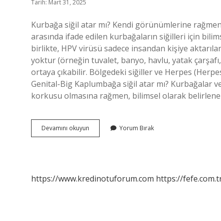
Tarih: Mart 31, 2025
Kurbağa siğil atar mı? Kendi görünümlerine rağmen,
arasında ifade edilen kurbağaların siğilleri için bil
birlikte, HPV virüsü sadece insandan kişiye aktarıl
yoktur (örneğin tuvalet, banyo, havlu, yatak çarşafı, 
ortaya çıkabilir. Bölgedeki siğiller ve Herpes (Herpes
Genital-Big Kaplumbağa siğil atar mı? Kurbağalar ve
korkusu olmasına rağmen, bilimsel olarak belirlenen
Hangi
Devamını okuyun
Yorum Bırak
Hayvan
Siğil
Atar
https://www.kredinotuforum.com
https://fefe.com.t