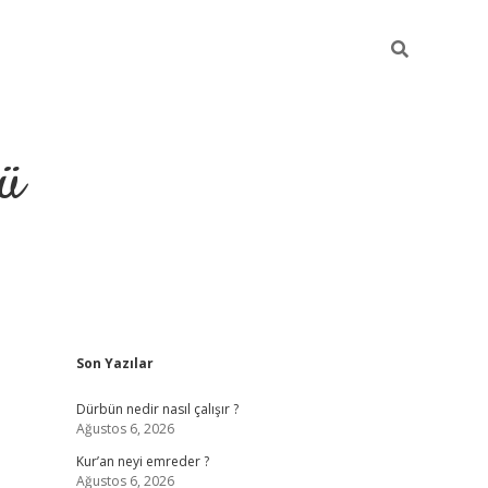
ü
Sidebar
Son Yazılar
ilbet
vdcasino yeni giriş
vdc
Dürbün nedir nasıl çalışır ?
Ağustos 6, 2026
Kur’an neyi emreder ?
Ağustos 6, 2026