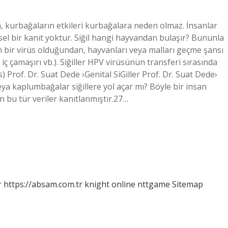
 kurbağaların etkileri kurbağalara neden olmaz. İnsanlar
imsel bir kanıt yoktur. Siğil hangi hayvandan bulaşır? Bununla
an bir virüs olduğundan, hayvanları veya malları geçme şansı
iç çamaşırı vb.). Siğiller HPV virüsünün transferi sırasında
) Prof. Dr. Suat Dede ›Genital SiGiller Prof. Dr. Suat Dede›
ya kaplumbağalar siğillere yol açar mı? Böyle bir insan
 bu tür veriler kanıtlanmıştır.27…
r
https://absam.com.tr
knight online
nttgame
Sitemap