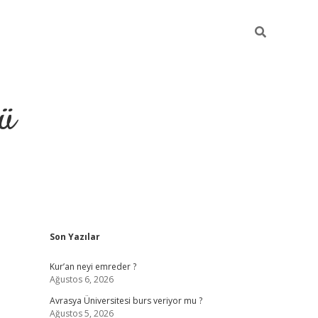
ü
Sidebar
Son Yazılar
ilbet
vdcasino yeni giriş
vdc
Kur’an neyi emreder ?
Ağustos 6, 2026
Avrasya Üniversitesi burs veriyor mu ?
Ağustos 5, 2026