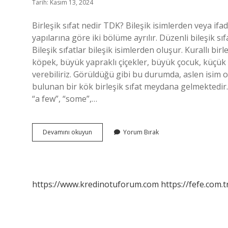
Tarih: Kasım 13, 2024
Birleşik sıfat nedir TDK? Bileşik isimlerden veya ifade
yapılarına göre iki bölüme ayrılır. Düzenli bileşik sıf
Bileşik sıfatlar bileşik isimlerden oluşur. Kurallı b
köpek, büyük yapraklı çiçekler, büyük çocuk, küçük p
verebiliriz. Görüldüğü gibi bu durumda, aslen isim o
bulunan bir kök birleşik sıfat meydana gelmektedir. Hi
“a few”, “some”,…
Birleşik
Devamını okuyun
Yorum Bırak
Sıfat
Nasıl
Bulunur
https://www.kredinotuforum.com
https://fefe.com.t