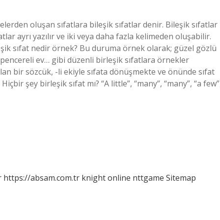
lerden oluşan sıfatlara bileşik sıfatlar denir. Bileşik sıfatlar
atlar ayrı yazılır ve iki veya daha fazla kelimeden oluşabilir.
irleşik sıfat nedir örnek? Bu duruma örnek olarak; güzel gözlü
encereli ev… gibi düzenli birleşik sıfatlara örnekler
lan bir sözcük, -li ekiyle sıfata dönüşmekte ve önünde sıfat
çbir şey birleşik sıfat mı? “A little”, “many”, “many”, “a few”
r
https://absam.com.tr
knight online
nttgame
Sitemap