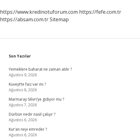
Kime
Ait
https://www.kredinotuforum.com
https://fefe.com.tr
https://absam.com.tr
Sitemap
Sidebar
Son Yazılar
Yemeklere baharat ne zaman atılır ?
Ağustos 9, 2026
Kuveyt’te faiz var mı ?
Ağustos 8, 2026
Marmaray Silivri’ye gidiyor mu ?
Ağustos 7, 2026
Dürbün nedir nasıl çalışır ?
Ağustos 6, 2026
Kur’an neyi emreder ?
Ağustos 6, 2026