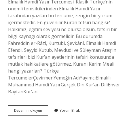
Elmalılı Hamdi Yazır Tercümesi: Klasik Türkçe’nin
önemli temsilcilerinden Elmalılı Hamdi Yazır
tarafından yazılan bu tercüme, zengin bir yorum
içermektedir. En güvenilir Kuran tefsiri hangisi?
Halkımız, eğitim seviyesi ne olursa olsun, tefsiri bir
bilgi kaynağı olarak görmelidir. Bu durumda
Fahreddin er-Râzî, Kurtubi, Şevkânî, Elmalılı Hamdi
Efendi, Seyyid Kutub, Mevdudi ve Süleyman Ateş’in
tefsirleri bizi Kur’an ayetlerinin tefsiri konusunda
mutlak hakikatlere götürmez. Kuranı Kerim Meali
hangi yazarları? Türkçe
TercümelerÇevirmenYemeğin AdıYayımcıElmalılı
Muhammed Hamdi YazırGerçek Din Kur’an DiliEnver
BaytanKur’an…
En
Devamını okuyun
Yorum Bırak
Iyi
Kuran
Meali