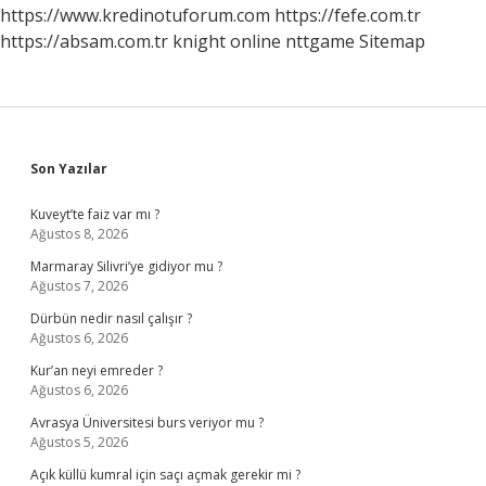
Edilir
https://www.kredinotuforum.com
https://fefe.com.tr
https://absam.com.tr
knight online
nttgame
Sitemap
Sidebar
Son Yazılar
Kuveyt’te faiz var mı ?
Ağustos 8, 2026
Marmaray Silivri’ye gidiyor mu ?
Ağustos 7, 2026
Dürbün nedir nasıl çalışır ?
Ağustos 6, 2026
Kur’an neyi emreder ?
Ağustos 6, 2026
Avrasya Üniversitesi burs veriyor mu ?
Ağustos 5, 2026
Açık küllü kumral için saçı açmak gerekir mi ?