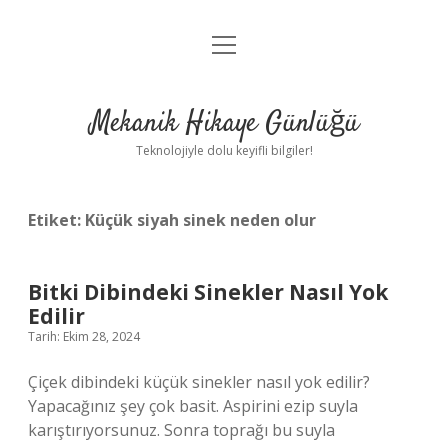
menüyü
Anasayfa
aç
Gizlilik Politikası
Mekanik Hikaye Günlüğü
Yasal Uyarı
Teknolojiyle dolu keyifli bilgiler!
Hakkımızda
Etiket:
Küçük siyah sinek neden olur
Bitki Dibindeki Sinekler Nasıl Yok
Edilir
Tarih: Ekim 28, 2024
Çiçek dibindeki küçük sinekler nasıl yok edilir?
Yapacağınız şey çok basit. Aspirini ezip suyla
karıştırıyorsunuz. Sonra toprağı bu suyla