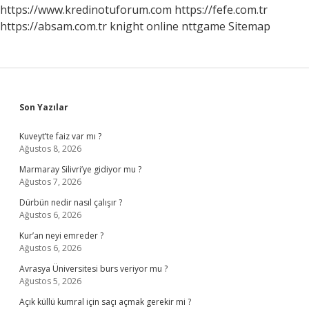
https://www.kredinotuforum.com
https://fefe.com.tr
https://absam.com.tr
knight online
nttgame
Sitemap
Sidebar
Son Yazılar
Kuveyt’te faiz var mı ?
Ağustos 8, 2026
Marmaray Silivri’ye gidiyor mu ?
Ağustos 7, 2026
Dürbün nedir nasıl çalışır ?
Ağustos 6, 2026
Kur’an neyi emreder ?
Ağustos 6, 2026
Avrasya Üniversitesi burs veriyor mu ?
Ağustos 5, 2026
Açık küllü kumral için saçı açmak gerekir mi ?