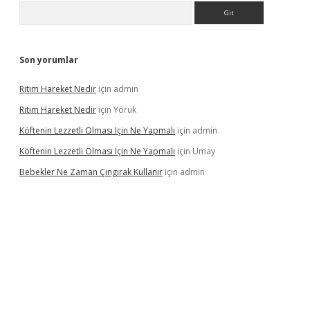
Arama
Son yorumlar
Ritim Hareket Nedir
için
admin
Ritim Hareket Nedir
için
Yörük
Köftenin Lezzetli Olması Için Ne Yapmalı
için
admin
Köftenin Lezzetli Olması Için Ne Yapmalı
için
Umay
Bebekler Ne Zaman Çıngırak Kullanır
için
admin
i giriş
vdcasino giriş
https://www.betexper.xyz/