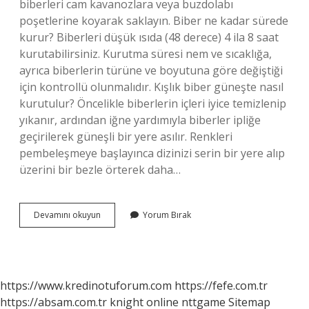
biberleri cam kavanozlara veya buzdolabı
poşetlerine koyarak saklayın. Biber ne kadar sürede
kurur? Biberleri düşük ısıda (48 derece) 4 ila 8 saat
kurutabilirsiniz. Kurutma süresi nem ve sıcaklığa,
ayrıca biberlerin türüne ve boyutuna göre değiştiği
için kontrollü olunmalıdır. Kışlık biber güneşte nasıl
kurutulur? Öncelikle biberlerin içleri iyice temizlenip
yıkanır, ardından iğne yardımıyla biberler ipliğe
geçirilerek güneşli bir yere asılır. Renkleri
pembeleşmeye başlayınca dizinizi serin bir yere alıp
üzerini bir bezle örterek daha…
Biber
Devamını okuyun
Yorum Bırak
Nasil
Hizli
Kurutulur
https://www.kredinotuforum.com
https://fefe.com.tr
https://absam.com.tr
knight online
nttgame
Sitemap