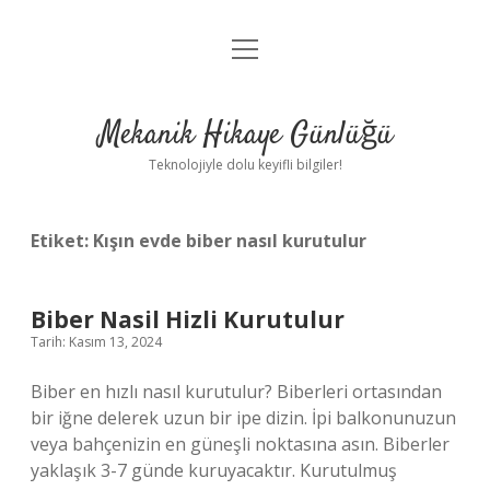
menüyü
Anasayfa
aç
Gizlilik Politikası
Mekanik Hikaye Günlüğü
Yasal Uyarı
Teknolojiyle dolu keyifli bilgiler!
Hakkımızda
Etiket:
Kışın evde biber nasıl kurutulur
Biber Nasil Hizli Kurutulur
Tarih: Kasım 13, 2024
Biber en hızlı nasıl kurutulur? Biberleri ortasından
bir iğne delerek uzun bir ipe dizin. İpi balkonunuzun
veya bahçenizin en güneşli noktasına asın. Biberler
yaklaşık 3-7 günde kuruyacaktır. Kurutulmuş