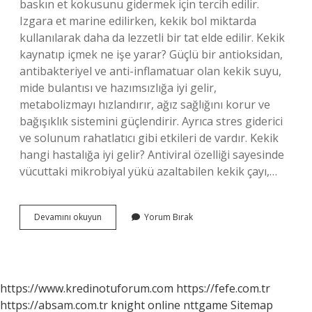
baskın et kokusunu gidermek için tercih edilir.
Izgara et marine edilirken, kekik bol miktarda
kullanılarak daha da lezzetli bir tat elde edilir. Kekik
kaynatıp içmek ne işe yarar? Güçlü bir antioksidan,
antibakteriyel ve anti-inflamatuar olan kekik suyu,
mide bulantısı ve hazımsızlığa iyi gelir,
metabolizmayı hızlandırır, ağız sağlığını korur ve
bağışıklık sistemini güçlendirir. Ayrıca stres giderici
ve solunum rahatlatıcı gibi etkileri de vardır. Kekik
hangi hastalığa iyi gelir? Antiviral özelliği sayesinde
vücuttaki mikrobiyal yükü azaltabilen kekik çayı,…
Kekik
Devamını okuyun
Yorum Bırak
Nasıl
Kullanılırsa
Faydalı
Olur
https://www.kredinotuforum.com
https://fefe.com.tr
https://absam.com.tr
knight online
nttgame
Sitemap