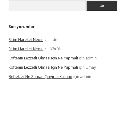
Arama
Son yorumlar
Ritim Hareket Nedir
için
admin
Ritim Hareket Nedir
için
Yörük
Köftenin Lezzetli Olması Için Ne Yapmalı
için
admin
Köftenin Lezzetli Olması Için Ne Yapmalı
için
Umay
Bebekler Ne Zaman Çıngırak Kullanır
için
admin
 giriş
vdcasino giriş
https://www.betexper.xyz/