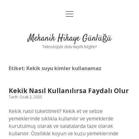
menüyü
Anasayfa
aç
Gizlilik Politikası
Mekanik Hikaye Günlüğü
Yasal Uyarı
Teknolojiyle dolu keyifli bilgiler!
Hakkımızda
Etiket:
Kekik suyu kimler kullanamaz
Kekik Nasıl Kullanılırsa Faydalı Olur
Tarih: Ocak 2, 2025
Kekik nasıl tüketilmeli? Kekik et ve sebze
yemeklerinde sıklıkla kullanılır ve yemeklerde
kurutulmuş olarak ve salatalarda taze olarak
kullanılır. Özellikle koyun ve kuzu yemeklerinde