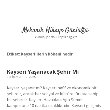
menüyü
Anasayfa
aç
Gizlilik Politikası
Mekanik Hikaye Günlüğü
Yasal Uyarı
Teknolojiyle dolu keyifli bilgiler!
Hakkımızda
Etiket:
Kayserililerin kökeni nedir
Kayseri Yaşanacak Şehir Mi
Tarih: Nisan 12, 2025
Kayseri yaşanır mı? Kayseri hafif ve ekonomik bir
şehirdir, ancak her sosyal ve kültürel fırsata sahip
bir şehirdir. Kayseri Havaalanı Agu Sümer
kampüsüne 10 dakika uzaklıktadır. Kayseri gelişmiş