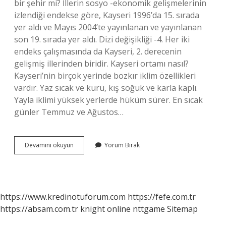
bir şehir mi? İllerin sosyo -ekonomik gelişmelerinin
izlendiği endekse göre, Kayseri 1996’da 15. sırada
yer aldı ve Mayıs 2004’te yayınlanan ve yayınlanan
son 19. sırada yer aldı. Dizi değişikliği -4. Her iki
endeks çalışmasında da Kayseri, 2. derecenin
gelişmiş illerinden biridir. Kayseri ortamı nasıl?
Kayseri’nin birçok yerinde bozkır iklim özellikleri
vardır. Yaz sıcak ve kuru, kış soğuk ve karla kaplı.
Yayla iklimi yüksek yerlerde hüküm sürer. En sıcak
günler Temmuz ve Ağustos…
Kayseri
Devamını okuyun
Yorum Bırak
Yaşanacak
Şehir
Mi
https://www.kredinotuforum.com
https://fefe.com.tr
https://absam.com.tr
knight online
nttgame
Sitemap