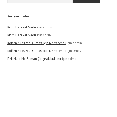
Son yorumlar
Ritim Hareket Nedir
için
admin
Ritim Hareket Nedir
için
Yörük
Köftenin Lezzetli Olması Için Ne Yapmalı
için
admin
Köftenin Lezzetli Olması Için Ne Yapmalı
için
Umay
Bebekler Ne Zaman Çıngırak Kullanır
için
admin
i giriş
vdcasino giriş
https://www.betexper.xyz/