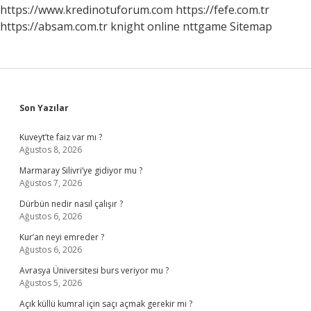
https://www.kredinotuforum.com
https://fefe.com.tr
https://absam.com.tr
knight online
nttgame
Sitemap
Sidebar
Son Yazılar
Kuveyt’te faiz var mı ?
Ağustos 8, 2026
Marmaray Silivri’ye gidiyor mu ?
Ağustos 7, 2026
Dürbün nedir nasıl çalışır ?
Ağustos 6, 2026
Kur’an neyi emreder ?
Ağustos 6, 2026
Avrasya Üniversitesi burs veriyor mu ?
Ağustos 5, 2026
Açık küllü kumral için saçı açmak gerekir mi ?