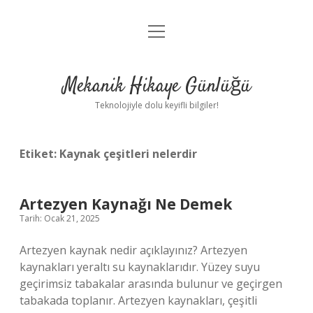
menüyü
Anasayfa
aç
Gizlilik Politikası
Mekanik Hikaye Günlüğü
Yasal Uyarı
Teknolojiyle dolu keyifli bilgiler!
Hakkımızda
Etiket:
Kaynak çeşitleri nelerdir
Artezyen Kaynağı Ne Demek
Tarih: Ocak 21, 2025
Artezyen kaynak nedir açıklayınız? Artezyen
kaynakları yeraltı su kaynaklarıdır. Yüzey suyu
geçirimsiz tabakalar arasında bulunur ve geçirgen
tabakada toplanır. Artezyen kaynakları, çeşitli