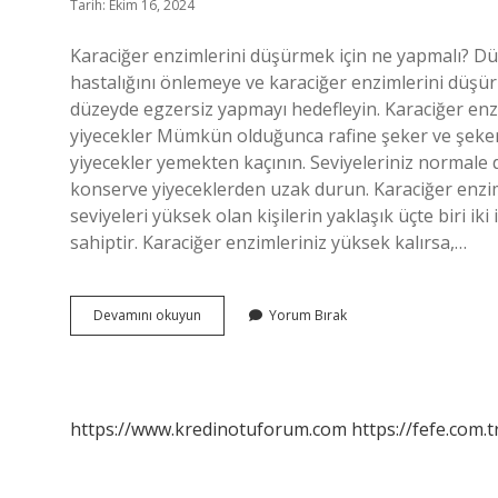
Tarih: Ekim 16, 2024
Karaciğer enzimlerini düşürmek için ne yapmalı? Düze
hastalığını önlemeye ve karaciğer enzimlerini düşür
düzeyde egzersiz yapmayı hedefleyin. Karaciğer enz
yiyecekler Mümkün olduğunca rafine şeker ve şekerli
yiyecekler yemekten kaçının. Seviyeleriniz normal
konserve yiyeceklerden uzak durun. Karaciğer enzi
seviyeleri yüksek olan kişilerin yaklaşık üçte biri i
sahiptir. Karaciğer enzimleriniz yüksek kalırsa,…
Karaciğer
Devamını okuyun
Yorum Bırak
Enzim
Yüksekliği
Nasıl
Düşer
https://www.kredinotuforum.com
https://fefe.com.t