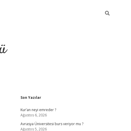
ü
Sidebar
Son Yazılar
ilbet
vdcasino yeni giriş
vdc
Kur’an neyi emreder ?
Ağustos 6, 2026
Avrasya Üniversitesi burs veriyor mu ?
Ağustos 5, 2026