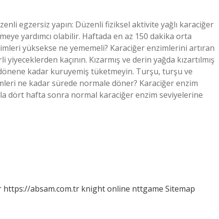
nli egzersiz yapın: Düzenli fiziksel aktivite yağlı karaciğer
meye yardımcı olabilir. Haftada en az 150 dakika orta
imleri yüksekse ne yememeli? Karaciğer enzimlerini artıran
 yiyeceklerden kaçının. Kızarmış ve derin yağda kızartılmış
e dönene kadar kuruyemiş tüketmeyin. Turşu, turşu ve
mleri ne kadar sürede normale döner? Karaciğer enzim
ki ila dört hafta sonra normal karaciğer enzim seviyelerine
r
https://absam.com.tr
knight online
nttgame
Sitemap