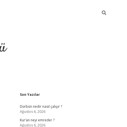
ü
Sidebar
Son Yazılar
ilbet
vdcasino yeni giriş
vdc
Dürbün nedir nasıl çalışır ?
Ağustos 6, 2026
Kur’an neyi emreder ?
Ağustos 6, 2026