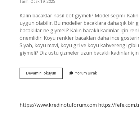
Tarih: Ocak 19, 2025
Kalın bacaklar nasıl bot giymeli? Model seçimi: Kalın
uygun olabilir. Bu modeller bacaklara daha şık bir 
bacaklılar ne giymeli? Kalın bacaklı kadınlar için re
önemlidir. Koyu renkler bacakları daha ince gösterir 
Siyah, koyu mavi, koyu gri ve koyu kahverengi gibi r
giymeli? Diz üstü çizmeler uzun bacaklı kadınlar iç
Bacakları
Devamını okuyun
Yorum Bırak
Kalın
Olanlar
Nasıl
Çizme
Giymeli
https://www.kredinotuforum.com
https://fefe.com.t