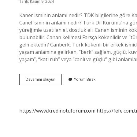
Tarih: Kasım 9, 2024
Kaner isminin anlamı nedir? TDK bilgilerine göre Ka
Canel isminin anlamı nedir? Türk Dil Kurumu’na göre
yüreğimle uzatılan el, dostluk eli. Canan isminin k
bulunabilir. Canan kelimesi Farsça kökenlidir ve “t
gelmektedir? Canberk, Türk kökenli bir erkek ismidi
yaşam anlamına gelirken, “berk” sağlam, güçlü, kuv
yaşam”, “katı ruh” veya “canlı ve güçlü” gibi anlamla
Cannur
Devamını okuyun
Yorum Bırak
Ismi
Ne
Anlama
Gelir
https://www.kredinotuforum.com
https://fefe.com.t