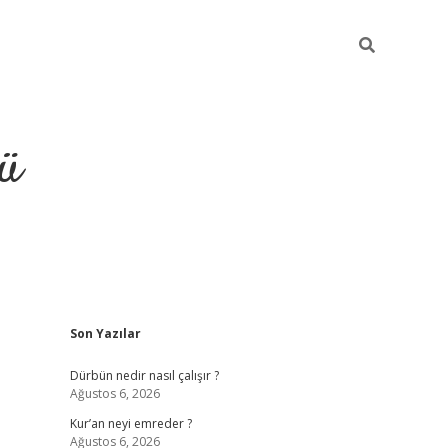
ü
Sidebar
Son Yazılar
ilbet
vdcasino yeni g
Dürbün nedir nasıl çalışır ?
Ağustos 6, 2026
Kur’an neyi emreder ?
Ağustos 6, 2026