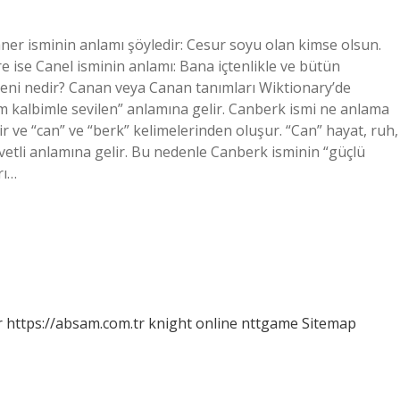
ner isminin anlamı şöyledir: Cesur soyu olan kimse olsun.
 ise Canel isminin anlamı: Bana içtenlikle ve bütün
ökeni nedir? Canan veya Canan tanımları Wiktionary’de
üm kalbimle sevilen” anlamına gelir. Canberk ismi ne anlama
r ve “can” ve “berk” kelimelerinden oluşur. “Can” hayat, ruh,
vetli anlamına gelir. Bu nedenle Canberk isminin “güçlü
rı…
r
https://absam.com.tr
knight online
nttgame
Sitemap