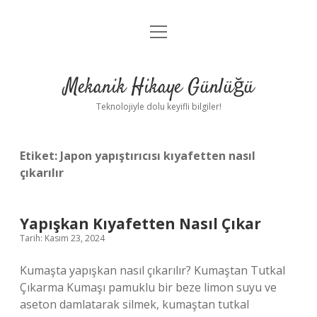
menüyü
Anasayfa
aç
Gizlilik Politikası
Mekanik Hikaye Günlüğü
Yasal Uyarı
Teknolojiyle dolu keyifli bilgiler!
Hakkımızda
Etiket:
Japon yapıştırıcısı kıyafetten nasıl
çıkarılır
Yapışkan Kıyafetten Nasıl Çıkar
Tarih: Kasım 23, 2024
Kumaşta yapışkan nasıl çıkarılır? Kumaştan Tutkal
Çıkarma Kumaşı pamuklu bir beze limon suyu ve
aseton damlatarak silmek, kumaştan tutkal