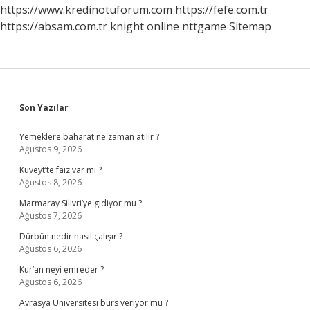
https://www.kredinotuforum.com
https://fefe.com.tr
https://absam.com.tr
knight online
nttgame
Sitemap
Sidebar
Son Yazılar
Yemeklere baharat ne zaman atılır ?
Ağustos 9, 2026
Kuveyt’te faiz var mı ?
Ağustos 8, 2026
Marmaray Silivri’ye gidiyor mu ?
Ağustos 7, 2026
Dürbün nedir nasıl çalışır ?
Ağustos 6, 2026
Kur’an neyi emreder ?
Ağustos 6, 2026
Avrasya Üniversitesi burs veriyor mu ?