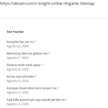
https://absam.com.tr
knight online
nttgame
Sitemap
Sidebar
Son Yazılar
Kuveyt’te faiz var mı ?
Ağustos 8, 2026
Marmaray Silivri’ye gidiyor mu ?
Ağustos 7, 2026
Dürbün nedir nasıl çalışır ?
Ağustos 6, 2026
Kur’an neyi emreder ?
Ağustos 6, 2026
Avrasya Üniversitesi burs veriyor mu ?
Ağustos 5, 2026
Açık küllü kumral için saçı açmak gerekir mi ?
Ağustos 4, 2026