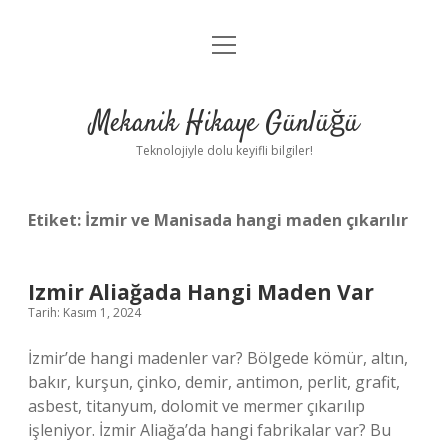
menüyü
Anasayfa
aç
Gizlilik Politikası
Mekanik Hikaye Günlüğü
Yasal Uyarı
Teknolojiyle dolu keyifli bilgiler!
Hakkımızda
Etiket:
İzmir ve Manisada hangi maden çıkarılır
Izmir Aliağada Hangi Maden Var
Tarih: Kasım 1, 2024
İzmir’de hangi madenler var? Bölgede kömür, altın,
bakır, kurşun, çinko, demir, antimon, perlit, grafit,
asbest, titanyum, dolomit ve mermer çıkarılıp
işleniyor. İzmir Aliağa’da hangi fabrikalar var? Bu