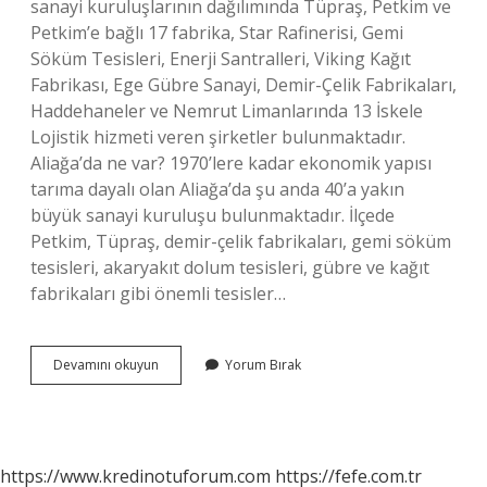
sanayi kuruluşlarının dağılımında Tüpraş, Petkim ve
Petkim’e bağlı 17 fabrika, Star Rafinerisi, Gemi
Söküm Tesisleri, Enerji Santralleri, Viking Kağıt
Fabrikası, Ege Gübre Sanayi, Demir-Çelik Fabrikaları,
Haddehaneler ve Nemrut Limanlarında 13 İskele
Lojistik hizmeti veren şirketler bulunmaktadır.
Aliağa’da ne var? 1970’lere kadar ekonomik yapısı
tarıma dayalı olan Aliağa’da şu anda 40’a yakın
büyük sanayi kuruluşu bulunmaktadır. İlçede
Petkim, Tüpraş, demir-çelik fabrikaları, gemi söküm
tesisleri, akaryakıt dolum tesisleri, gübre ve kağıt
fabrikaları gibi önemli tesisler…
Izmir
Devamını okuyun
Yorum Bırak
Aliağada
Hangi
Maden
Var
https://www.kredinotuforum.com
https://fefe.com.tr