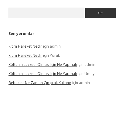
Arama
Son yorumlar
Ritim Hareket Nedir
için
admin
Ritim Hareket Nedir
için
Yörük
Köftenin Lezzetli Olması Için Ne Yapmalı
için
admin
Köftenin Lezzetli Olması Için Ne Yapmalı
için
Umay
Bebekler Ne Zaman Çıngırak Kullanır
için
admin
i giriş
vdcasino giriş
https://www.betexper.xyz/