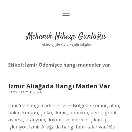
menüyü
Anasayfa
aç
Gizlilik Politikası
Mekanik Hikaye Günlüğü
Yasal Uyarı
Teknolojiyle dolu keyifli bilgiler!
Hakkımızda
Etiket:
İzmir Ödemişte hangi madenler var
Izmir Aliağada Hangi Maden Var
Tarih: Kasım 1, 2024
İzmir’de hangi madenler var? Bölgede kömür, altın,
bakır, kurşun, çinko, demir, antimon, perlit, grafit,
asbest, titanyum, dolomit ve mermer çıkarılıp
işleniyor. İzmir Aliağa’da hangi fabrikalar var? Bu