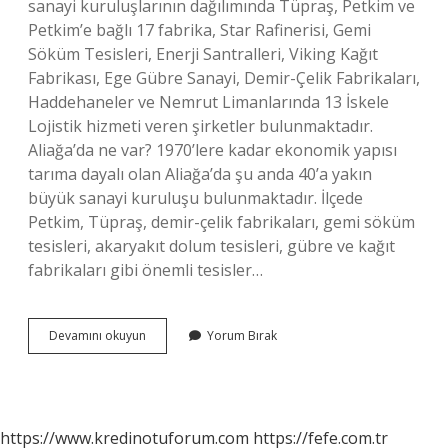
sanayi kuruluşlarının dağılımında Tüpraş, Petkim ve
Petkim’e bağlı 17 fabrika, Star Rafinerisi, Gemi
Söküm Tesisleri, Enerji Santralleri, Viking Kağıt
Fabrikası, Ege Gübre Sanayi, Demir-Çelik Fabrikaları,
Haddehaneler ve Nemrut Limanlarında 13 İskele
Lojistik hizmeti veren şirketler bulunmaktadır.
Aliağa’da ne var? 1970’lere kadar ekonomik yapısı
tarıma dayalı olan Aliağa’da şu anda 40’a yakın
büyük sanayi kuruluşu bulunmaktadır. İlçede
Petkim, Tüpraş, demir-çelik fabrikaları, gemi söküm
tesisleri, akaryakıt dolum tesisleri, gübre ve kağıt
fabrikaları gibi önemli tesisler…
Izmir
Devamını okuyun
Yorum Bırak
Aliağada
Hangi
Maden
Var
https://www.kredinotuforum.com
https://fefe.com.tr