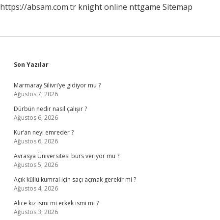
https://absam.com.tr
knight online
nttgame
Sitemap
Sidebar
Son Yazılar
Marmaray Silivri’ye gidiyor mu ?
Ağustos 7, 2026
Dürbün nedir nasıl çalışır ?
Ağustos 6, 2026
Kur’an neyi emreder ?
Ağustos 6, 2026
Avrasya Üniversitesi burs veriyor mu ?
Ağustos 5, 2026
Açık küllü kumral için saçı açmak gerekir mi ?
Ağustos 4, 2026
Alice kız ismi mi erkek ismi mi ?
Ağustos 3, 2026