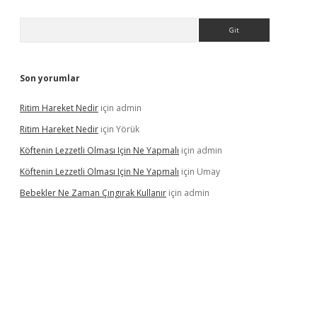
Arama
Son yorumlar
Ritim Hareket Nedir
için
admin
Ritim Hareket Nedir
için
Yörük
Köftenin Lezzetli Olması Için Ne Yapmalı
için
admin
Köftenin Lezzetli Olması Için Ne Yapmalı
için
Umay
Bebekler Ne Zaman Çıngırak Kullanır
için
admin
o yeni giriş
vdcasino giriş
https://www.betexper.xyz/