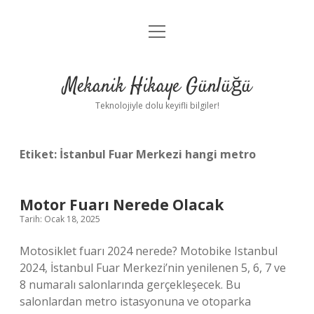
menüyü
Anasayfa
aç
Gizlilik Politikası
Mekanik Hikaye Günlüğü
Yasal Uyarı
Teknolojiyle dolu keyifli bilgiler!
Hakkımızda
Etiket:
İstanbul Fuar Merkezi hangi metro
Motor Fuarı Nerede Olacak
Tarih: Ocak 18, 2025
Motosiklet fuarı 2024 nerede? Motobike Istanbul
2024, İstanbul Fuar Merkezi’nin yenilenen 5, 6, 7 ve
8 numaralı salonlarında gerçekleşecek. Bu
salonlardan metro istasyonuna ve otoparka