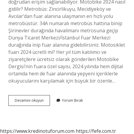
doğrudan erişim sağlanabiliyor. Motobike 2024 nasıl
gidilir? Metrobüs: Zincirlikuyu, Mecidiyeköy ve
Avcılar’dan fuar alanına ulaşmanın en hızlı yolu
metrobüstür. 34A numaralı metrobüs hattına binip
Şirinevler durağında havalimanı metrosuna geçip
Dünya Ticaret Merkezi/İstanbul Fuar Merkezi
durağında inip fuar alanına gidebilirsiniz. Motosiklet
fuarı 2024 ücretli mi? Her yıl tüm katılımcı ve
ziyaretçilere ücretsiz olarak gönderilen Motobike
Dergisi’nin fuara özel sayısı, 2024 yılında hem dijital
ortamda hem de fuar alanında yepyeni içeriklerle
okuyucularını karşılamak için büyük bir özenle…
Motor
Devamını okuyun
Yorum Bırak
Fuarı
Nerede
Olacak
https://www.kredinotuforum.com
https://fefe.com.tr