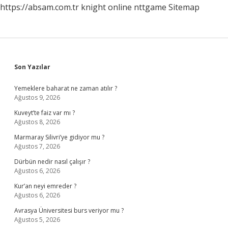
https://absam.com.tr
knight online
nttgame
Sitemap
Sidebar
Son Yazılar
Yemeklere baharat ne zaman atılır ?
Ağustos 9, 2026
Kuveyt’te faiz var mı ?
Ağustos 8, 2026
Marmaray Silivri’ye gidiyor mu ?
Ağustos 7, 2026
Dürbün nedir nasıl çalışır ?
Ağustos 6, 2026
Kur’an neyi emreder ?
Ağustos 6, 2026
Avrasya Üniversitesi burs veriyor mu ?
Ağustos 5, 2026