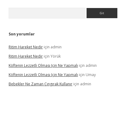
Arama
Son yorumlar
Ritim Hareket Nedir
için
admin
Ritim Hareket Nedir
için
Yörük
Köftenin Lezzetli Olması Için Ne Yapmalı
için
admin
Köftenin Lezzetli Olması Için Ne Yapmalı
için
Umay
Bebekler Ne Zaman Çıngırak Kullanır
için
admin
 giriş
vdcasino giriş
https://www.betexper.xyz/